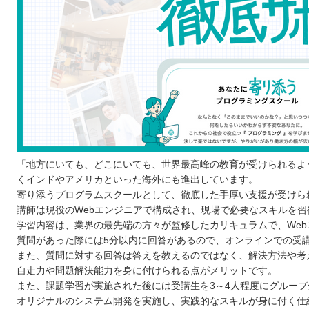
九州 / 沖縄
「地方にいても、どこにいても、世界最高峰の教育が受けられるように
くインドやアメリカといった海外にも進出しています。
寄り添うプログラムスクールとして、徹底した手厚い支援が受けら
講師は現役のWebエンジニアで構成され、現場で必要なスキルを習
学習内容は、業界の最先端の方々が監修したカリキュラムで、We
質問があった際には5分以内に回答があるので、オンラインでの受
また、質問に対する回答は答えを教えるのではなく、解決方法や考
自走力や問題解決能力を身に付けられる点がメリットです。
また、課題学習が実施された後には受講生を3～4人程度にグルー
オリジナルのシステム開発を実施し、実践的なスキルが身に付く仕