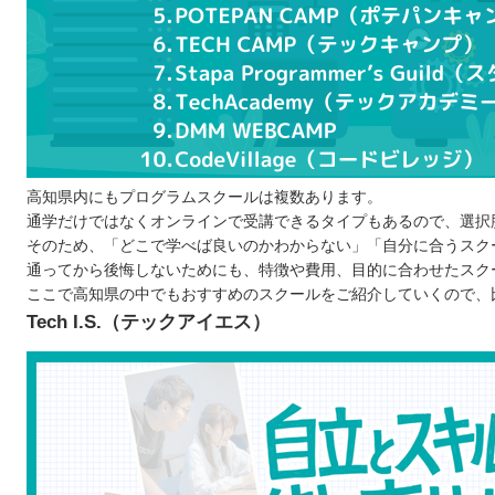
プログラミングを効率良く学べる環境が手に入る
独学では理解しにくい部分を質問できる
転職や就職時に役立つポートフォリオの制作も可
エンジニアに必要なスキルを習得できる
プログラムスクールで学ぶ際の注意点
スクールに通う目的を明確化させる
知識を習得するためにも続けられるか検討する
高知県内にもプログラムスクールは複数あります。
通学だけではなくオンラインで受講できるタイプもあるので、選択
無料体験や体験レッスンを通じて環境を確認する
そのため、「どこで学べば良いのかわからない」「自分に合うスク
高知で自分に合ったプログラムスクールを選ぼう！
通ってから後悔しないためにも、特徴や費用、目的に合わせたスク
自分の住んでるエリアでプログラミングスクールを探したい
ここで高知県の中でもおすすめのスクールをご紹介していくので、
北海道 / 東北
Tech I.S.（テックアイエス）
関東
中部
近畿
中国
四国