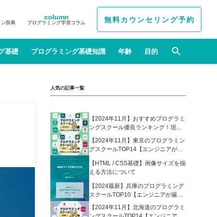
column
無料カウンセリング予約
イン辞典
プログラミング学習コラム
グ基礎
プログラミング基礎知識
年齢
目的
人気の記事一覧
【2024年11月】おすすめプログラミ
ングスクール優良ランキング！現役
エンジニアが選んだ人気プログラミ
【2024年11月】東京のプログラミン
ングスクールの比較表あり
グスクールTOP14【エンジニアが厳
選】
【HTML / CSS基礎】画像サイズを揃
える方法について
【2024最新】兵庫のプログラミング
スクールTOP10【エンジニアが厳
選】
【2024年11月】北海道のプログラミ
ングスクールTOP14【エンジニアが