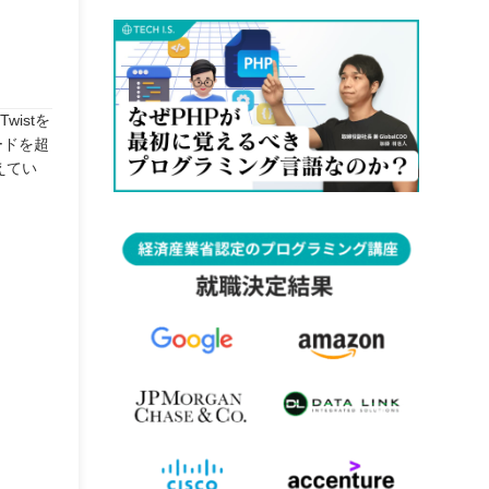
istを
ードを超
えてい