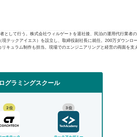
任者として行う。株式会社ウィルゲートを退社後、民泊の運用代行業者のTw
rive（現テックアイエス）を設立し、取締役副社長に就任。200万ダウンロ
カリキュラム制作も担当。現場でのエンジニアリングと経営の両面を支
ログラミングスクール
２位
３位
コーチテック
テックアカデミー