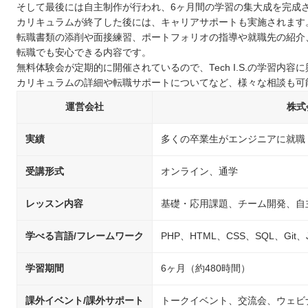
そして最後には自主制作が行われ、6ヶ月間の学習の集大成を完成
カリキュラムが終了した後には、キャリアサポートも実施されます
転職書類の添削や面接練習、ポートフォリオの指導や就職先の紹介
転職でも安心できる内容です。
無料体験会が定期的に開催されているので、Tech I.S.の学習内
カリキュラムの詳細や転職サポートについてなど、様々な相談も可
運営会社
株式
実績
多くの卒業生がエンジニアに就職
受講形式
オンライン、通学
レッスン内容
基礎・応用課題、チーム開発、自
学べる言語/フレームワーク
PHP、HTML、CSS、SQL、Git、Jav
学習期間
6ヶ月（約480時間）
課外イベント/課外サポート
トークイベント、交流会、ウェビ