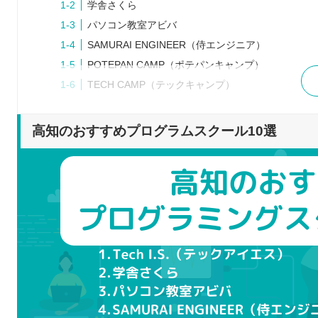
学舎さくら
パソコン教室アビバ
SAMURAI ENGINEER（侍エンジニア）
POTEPAN CAMP（ポテパンキャンプ）
TECH CAMP（テックキャンプ）
Stapa Programmer’s Guild（スタパ！）
TechAcademy（テックアカデミー）
高知のおすすめプログラムスクール10選
DMM WEBCAMP
CodeVillage（コードビレッジ）
プログラムスクールを選ぶポイント
目的・目標に合った学びができる
学びたい言語に対応している
自分に合った受講スタイル
転職や就職のサポート体制が整っている
費用や規約に問題がない
プログラムスクールで学習するメリット