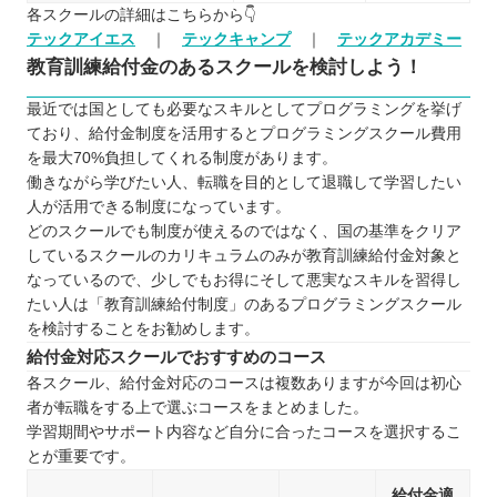
各スクールの詳細はこちらから👇
テックアイエス
｜
テックキャンプ
｜
テックアカデミー
教育訓練給付金のあるスクールを検討しよう！
最近では国としても必要なスキルとしてプログラミングを挙げ
ており、給付金制度を活用するとプログラミングスクール費用
を最大70%負担してくれる制度があります。
働きながら学びたい人、転職を目的として退職して学習したい
人が活用できる制度になっています。
どのスクールでも制度が使えるのではなく、国の基準をクリア
しているスクールのカリキュラムのみが教育訓練給付金対象と
なっているので、少しでもお得にそして悪実なスキルを習得し
たい人は「教育訓練給付制度」のあるプログラミングスクール
を検討することをお勧めします。
給付金対応スクールでおすすめのコース
各スクール、給付金対応のコースは複数ありますが今回は初心
者が転職をする上で選ぶコースをまとめました。
学習期間やサポート内容など自分に合ったコースを選択するこ
とが重要です。
給付金適