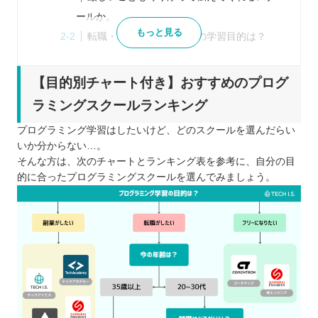
ールか。
もっと見る
転職・就職・副業あなたの学習目的は？
自分に合った受講スタイルやサポート体制
を見極めよう
【目的別チャート付き】おすすめのプログ
教育訓練給付金のあるスクールを検討しよ
ラミングスクールランキング
う！
プログラミング学習はしたいけど、どのスクールを選んだらい
最新版｜プログラミングスクールおすすめ9選！目
いか分からない…。
的別に紹介！
そんな方は、次のチャートとランキング表を参考に、自分の目
令和の時代にプログラミング学習がおすすめの理由
的に合ったプログラミングスクールを選んでみましょう。
求人数に対してエンジニアの不足
40代以上の転職でもスキルがあることで次
のステップを狙える
小学校でもプログラミング学習が必修
時間や場所に縛られずに働きやすい
業務効率改善へ向けて、DX化を進める企業
が増えている