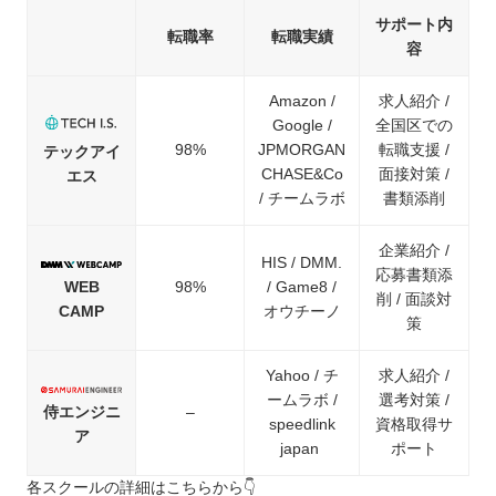
サポート内
転職率
転職実績
容
Amazon /
求人紹介 /
Google /
全国区での
98%
JPMORGAN
転職支援 /
テックアイ
CHASE&Co
面接対策 /
エス
/ チームラボ
書類添削
企業紹介 /
HIS / DMM.
応募書類添
WEB
98%
/ Game8 /
削 / 面談対
CAMP
オウチーノ
策
Yahoo / チ
求人紹介 /
ームラボ /
選考対策 /
侍エンジニ
–
speedlink
資格取得サ
ア
japan
ポート
各スクールの詳細はこちらから👇