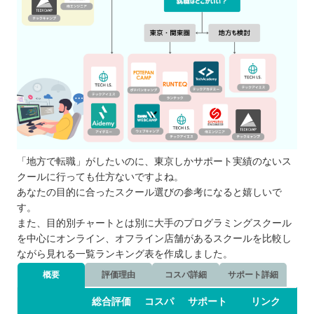
プログラミングスクールの闇・裏話
プログラミングスクールの転職保証につい
て
自分の住んでるエリアでプログラミングスクールを
探したい⭐️
北海道 / 東北
関東
中部
「地方で転職」がしたいのに、東京しかサポート実績のないス
近畿
クールに行っても仕方ないですよね。
あなたの目的に合ったスクール選びの参考になると嬉しいで
中国
す。
四国
また、目的別チャートとは別に大手のプログラミングスクール
九州 / 沖縄
を中心にオンライン、オフライン店舗があるスクールを比較し
ながら見れる一覧ランキング表を作成しました。
概要
評価理由
コスパ詳細
サポート詳細
総合評価
コスパ
サポート
リンク