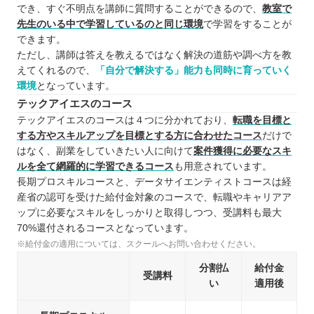
でき、すぐ不明点を講師に質問することができるので、
教室で
先生のいる中で学習しているのと同じ環境
で学習をすることが
できます。
ただし、講師は答えを教えるではなく解決の道筋や調べ方を教
えてくれるので、
「自分で解決する」能力も同時に育っていく
環境
となっています。
テックアイエスのコース
テックアイエスのコースは４つに分かれており、
転職を目標と
する方やスキルアップを目標とする方に合わせたコース
だけで
はなく、副業をしていきたい人に向けて
案件獲得に必要なスキ
ルを全て網羅的に学習できるコース
も用意されています。
長期プロスキルコースと、データサイエンティストコースは経
産省の認可を受けた給付金対象のコースで、転職やキャリアア
ップに必要なスキルをしっかりと取得しつつ、受講料も最大
70%還付されるコースとなっています。
※給付金の適用については、スクールへお問い合わせください。
分割払
給付金
受講料
い
適用後