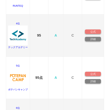
RUNTEQ
4位
公式
95
A
C
詳細
テックアカデミー
5位
公式
95点
A
C
詳細
ポテパンキャンプ
6位