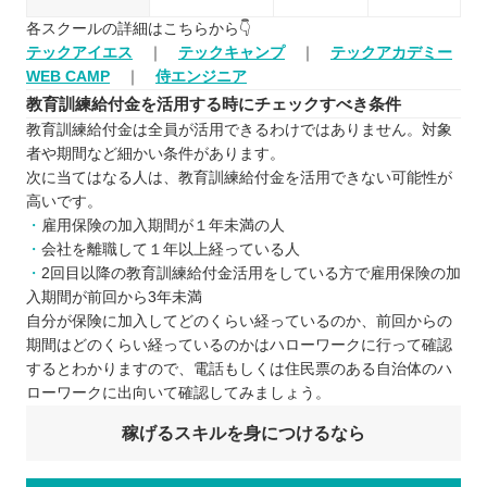
各スクールの詳細はこちらから👇
テックアイエス
｜
テックキャンプ
｜
テックアカデミー
WEB CAMP
｜
侍エンジニア
教育訓練給付金を活用する時にチェックすべき条件
教育訓練給付金は全員が活用できるわけではありません。対象
者や期間など細かい条件があります。
次に当てはなる人は、教育訓練給付金を活用できない可能性が
高いです。
雇用保険の加入期間が１年未満の人
会社を離職して１年以上経っている人
2回目以降の教育訓練給付金活用をしている方で雇用保険の加
入期間が前回から3年未満
自分が保険に加入してどのくらい経っているのか、前回からの
期間はどのくらい経っているのかはハローワークに行って確認
するとわかりますので、電話もしくは住民票のある自治体のハ
ローワークに出向いて確認してみましょう。
稼げるスキルを身につけるなら