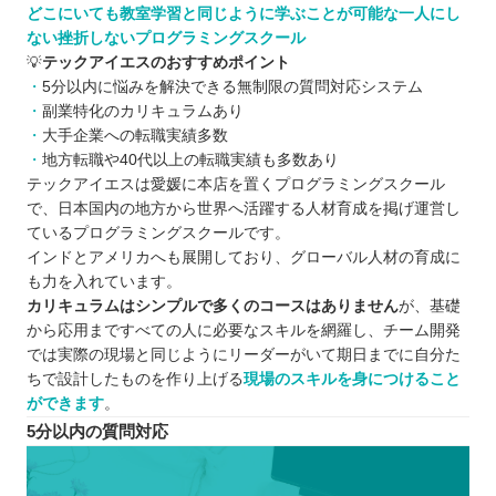
どこにいても教室学習と同じように学ぶことが可能な一人にし
ない挫折しないプログラミングスクール
💡
テックアイエスのおすすめポイント
5分以内に悩みを解決できる無制限の質問対応システム
副業特化のカリキュラムあり
大手企業への転職実績多数
地方転職や40代以上の転職実績も多数あり
テックアイエスは愛媛に本店を置くプログラミングスクール
で、日本国内の地方から世界へ活躍する人材育成を掲げ運営し
ているプログラミングスクールです。
インドとアメリカへも展開しており、グローバル人材の育成に
も力を入れています。
カリキュラムはシンプルで多くのコースはありません
が、基礎
から応用まですべての人に必要なスキルを網羅し、チーム開発
では実際の現場と同じようにリーダーがいて期日までに自分た
ちで設計したものを作り上げる
現場のスキルを身につけること
ができます
。
5分以内の質問対応