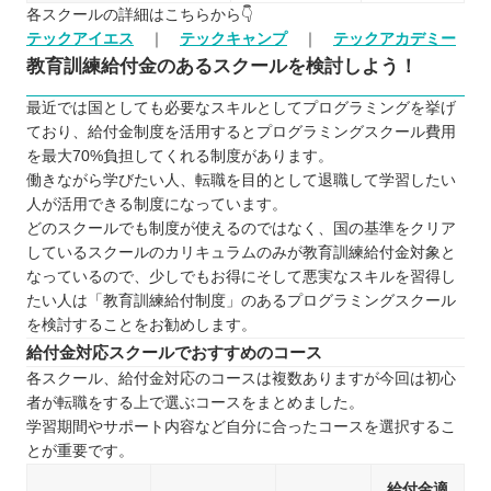
各スクールの詳細はこちらから👇
テックアイエス
｜
テックキャンプ
｜
テックアカデミー
教育訓練給付金のあるスクールを検討しよう！
最近では国としても必要なスキルとしてプログラミングを挙げ
ており、給付金制度を活用するとプログラミングスクール費用
を最大70%負担してくれる制度があります。
働きながら学びたい人、転職を目的として退職して学習したい
人が活用できる制度になっています。
どのスクールでも制度が使えるのではなく、国の基準をクリア
しているスクールのカリキュラムのみが教育訓練給付金対象と
なっているので、少しでもお得にそして悪実なスキルを習得し
たい人は「教育訓練給付制度」のあるプログラミングスクール
を検討することをお勧めします。
給付金対応スクールでおすすめのコース
各スクール、給付金対応のコースは複数ありますが今回は初心
者が転職をする上で選ぶコースをまとめました。
学習期間やサポート内容など自分に合ったコースを選択するこ
とが重要です。
給付金適