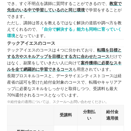
でき、すぐ不明点を講師に質問することができるので、
教室で
先生のいる中で学習しているのと同じ環境
で学習をすることが
できます。
ただし、講師は答えを教えるではなく解決の道筋や調べ方を教
えてくれるので、
「自分で解決する」能力も同時に育っていく
環境
となっています。
テックアイエスのコース
テックアイエスのコースは４つに分かれており、
転職を目標と
する方やスキルアップを目標とする方に合わせたコース
だけで
はなく、副業をしていきたい人に向けて
案件獲得に必要なスキ
ルを全て網羅的に学習できるコース
も用意されています。
長期プロスキルコースと、データサイエンティストコースは経
産省の認可を受けた給付金対象のコースで、転職やキャリアア
ップに必要なスキルをしっかりと取得しつつ、受講料も最大
70%還付されるコースとなっています。
※給付金の適用については、スクールへお問い合わせください。
分割払
給付金
受講料
い
適用後