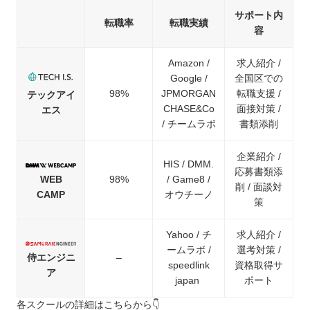
サポート内
転職率
転職実績
容
Amazon /
求人紹介 /
Google /
全国区での
98%
JPMORGAN
転職支援 /
テックアイ
CHASE&Co
面接対策 /
エス
/ チームラボ
書類添削
企業紹介 /
HIS / DMM.
応募書類添
WEB
98%
/ Game8 /
削 / 面談対
CAMP
オウチーノ
策
Yahoo / チ
求人紹介 /
ームラボ /
選考対策 /
侍エンジニ
–
speedlink
資格取得サ
ア
japan
ポート
各スクールの詳細はこちらから👇