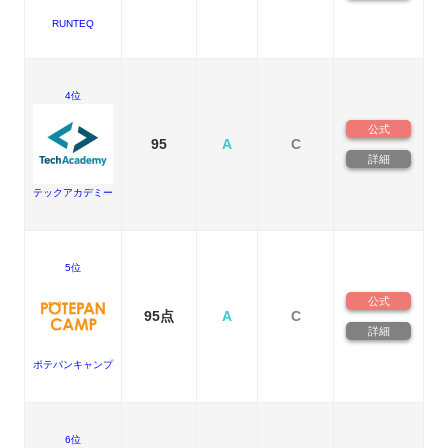
RUNTEQ
4位
公式
95
A
C
詳細
テックアカデミー
5位
公式
95点
A
C
詳細
ポテパンキャンプ
6位