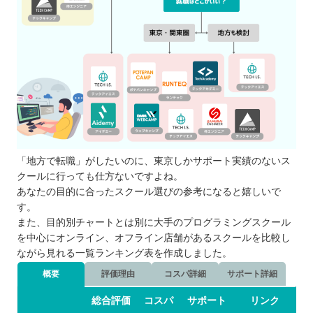
プログラミングスクールの闇・裏話
プログラミングスクールの転職保証につい
て
自分の住んでるエリアでプログラミングスクールを
探したい⭐️
北海道 / 東北
関東
中部
「地方で転職」がしたいのに、東京しかサポート実績のないス
近畿
クールに行っても仕方ないですよね。
あなたの目的に合ったスクール選びの参考になると嬉しいで
中国
す。
四国
また、目的別チャートとは別に大手のプログラミングスクール
九州 / 沖縄
を中心にオンライン、オフライン店舗があるスクールを比較し
ながら見れる一覧ランキング表を作成しました。
概要
評価理由
コスパ詳細
サポート詳細
総合評価
コスパ
サポート
リンク