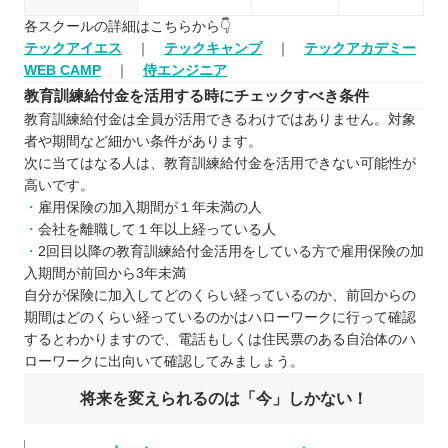
各スクールの詳細はこちらから👇
テックアイエス
｜
テックキャンプ
｜
テックアカデミー
WEB CAMP
｜
侍エンジニア
教育訓練給付金を活用する時にチェックすべき条件
教育訓練給付金は全員が活用できるわけではありません。対象
者や期間など細かい条件があります。
次に当てはなる人は、教育訓練給付金を活用できない可能性が
高いです。
雇用保険の加入期間が１年未満の人
会社を離職して１年以上経っている人
2回目以降の教育訓練給付金活用をしている方で雇用保険の加
入期間が前回から3年未満
自分が保険に加入してどのくらい経っているのか、前回からの
期間はどのくらい経っているのかはハローワークに行って確認
するとわかりますので、電話もしくは住民票のある自治体のハ
ローワークに出向いて確認してみましょう。
将来を変えられるのは「今」しかない！