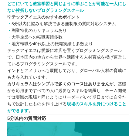
どこにいても教室学習と同じように学ぶことが可能な一人にし
ない挫折しないプログラミングスクール
💡
テックアイエスのおすすめポイント
5分以内に悩みを解決できる無制限の質問対応システム
副業特化のカリキュラムあり
大手企業への転職実績多数
地方転職や40代以上の転職実績も多数あり
テックアイエスは愛媛に本店を置くプログラミングスクール
で、日本国内の地方から世界へ活躍する人材育成を掲げ運営し
ているプログラミングスクールです。
インドとアメリカへも展開しており、グローバル人材の育成に
も力を入れています。
カリキュラムはシンプルで多くのコースはありません
が、基礎
から応用まですべての人に必要なスキルを網羅し、チーム開発
では実際の現場と同じようにリーダーがいて期日までに自分た
ちで設計したものを作り上げる
現場のスキルを身につけること
ができます
。
5分以内の質問対応