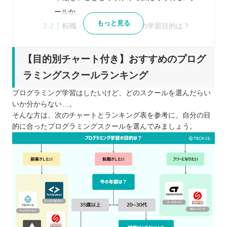
ールか。
もっと見る
転職・就職・副業あなたの学習目的は？
自分に合った受講スタイルやサポート体制
を見極めよう
【目的別チャート付き】おすすめのプログ
教育訓練給付金のあるスクールを検討しよ
ラミングスクールランキング
う！
プログラミング学習はしたいけど、どのスクールを選んだらい
最新版｜プログラミングスクールおすすめ9選！目
いか分からない…。
的別に紹介！
そんな方は、次のチャートとランキング表を参考に、自分の目
令和の時代にプログラミング学習がおすすめの理由
的に合ったプログラミングスクールを選んでみましょう。
求人数に対してエンジニアの不足
40代以上の転職でもスキルがあることで次
のステップを狙える
小学校でもプログラミング学習が必修
時間や場所に縛られずに働きやすい
業務効率改善へ向けて、DX化を進める企業
が増えている