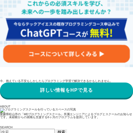
今、抱えている不安もしかしたらプログラミング学習で解決できるかもしれません。
詳しい情報をHPで見る
ABOUT
愛媛県松山市の「MDプログラミングスクール」所属エンジニアによるブログとスクールのお知らせ
です。未経験からの就職も支援する6ヶ月のプログラムを提供しています。
SEARCH
検
索: