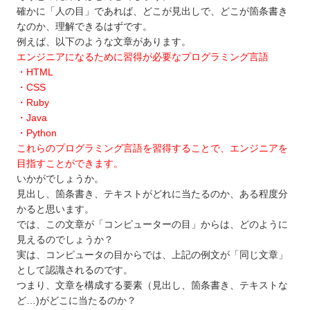
近畿
確かに「人の目」であれば、どこが見出しで、どこが箇条書き
中国
なのか、理解できるはずです。
四国
例えば、以下のような文章があります。
エンジニアになるために習得が必要なプログラミング言語
九州 / 沖縄
・HTML
・CSS
・Ruby
・Java
・Python
これらのプログラミング言語を習得することで、エンジニアを
目指すことができます。
いかがでしょうか。
見出し、箇条書き、テキストがどれに当たるのか、ある程度分
かると思います。
では、この文章が「コンピューターの目」からは、どのように
見えるのでしょうか？
実は、コンピュータの目からでは、上記の例文が「同じ文章」
として認識されるのです。
つまり、文章を構成する要素（見出し、箇条書き、テキストな
ど…)がどこに当たるのか？