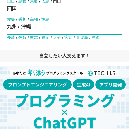
山口
/
島根
/
鳥取
/
広島
/ 岡山
四国
愛媛
/
香川
/
高知
/
徳島
九州 / 沖縄
長崎
/
佐賀
/
熊本
/
福岡
/
大分
/
宮崎
/
鹿児島
/
沖縄
自立したい人支えます！