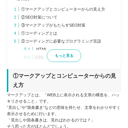
①マークアップとコンピューターからの見え方
②SEO対策について
③マークアップがもたらすSEO対策
①コーディングとは
②コーディングに必要なプログラミング言語
HTML
もっと見る
CSS
JavaScript
③UI / UXについて
①マークアップとコンピューターからの見
まとめ
え方
自分の住んでるエリアでプログラミングスクールを
マークアップとは、「WEB上に表示される文章の構造を、ハッ
探したい⭐️
キリさせること」です。
北海道 / 東北
”見出し”や”箇条書き”などの意味を持たせ、文章をわかりやすく
関東
表示させるために行います。
「見出しや箇条書きは、見ればわかるのでは？」
中部
そう思った方がほとんどでしょう。