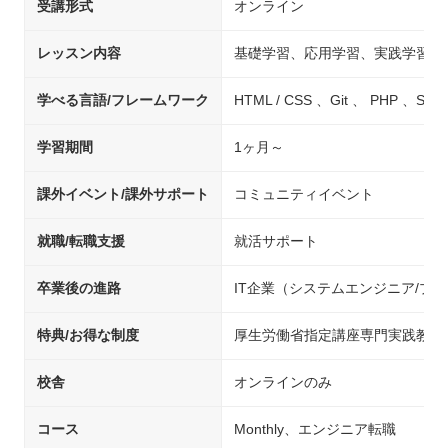
受講形式
オンライン
レッスン内容
基礎学習、応用学習、実践学習
学べる言語/フレームワーク
HTML / CSS 、Git 、 PH
学習期間
1ヶ月～
課外イベント/課外サポート
コミュニティイベント
就職/転職支援
就活サポート
卒業後の進路
IT企業（システムエンジニア/プ
特典/お得な制度
厚生労働省指定講座専門実践教育
校舎
オンラインのみ
コース
Monthly、エンジニア転職