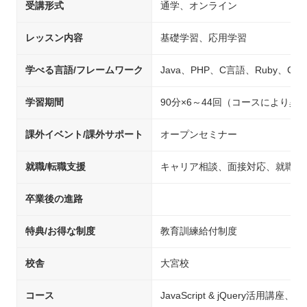
受講形式
通学、オンライン
レッスン内容
基礎学習、応用学習
学べる言語/フレームワーク
Java、PHP、C言語、Ruby、C#、P
学習期間
90分×6～44回（コースにより異
課外イベント/課外サポート
オープンセミナー
就職/転職支援
キャリア相談、面接対応、就職先
卒業後の進路
特典/お得な制度
教育訓練給付制度
校舎
大宮校
コース
JavaScript & jQuery活