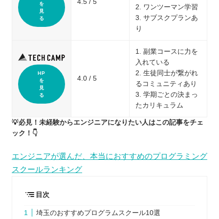
4.5 / 5
を
2. ワンツーマン学習
見
3. サブスクプランあ
る
り
1. 副業コースに力を
入れている
2. 生徒同士が繋がれ
HP
4.0 / 5
を
るコミュニティあり
見
3. 学期ごとの決まっ
る
たカリキュラム
💡必見！未経験からエンジニアになりたい人はこの記事をチェ
ック！👇
エンジニアが選んだ、本当におすすめのプログラミング
スクールランキング
目次
埼玉のおすすめプログラムスクール10選