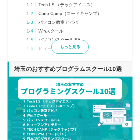
Tech I.S.（テックアイエス）
Code Camp（コードキャンプ）
パソコン教室アビバ
Winスクール
パソコンスクールISA
もっと見る
ヒューマンアカデミー
TECH CAMP（テックキャンプ）
CODEGYM（コードジム）
埼玉のおすすめプログラムスクール10選
日本プログラミングスクール
Tech Academy（テックアカデミー）
プログラムスクールを選ぶポイント
自身の目的に合わせて学べるか
学びたい言語を習得できるか
通学とオンラインのどちらか
就職・転職に向けたサポートを実施してい
るか