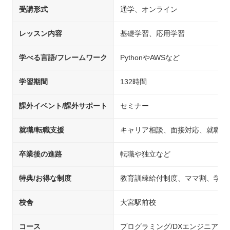
受講形式
通学、オンライン
レッスン内容
基礎学習、応用学習
学べる言語/フレームワーク
PythonやAWSなど
学習期間
132時間
課外イベント/課外サポート
セミナー
就職/転職支援
キャリア相談、面接対応、就職先
卒業後の進路
転職や独立など
特典/お得な制度
教育訓練給付制度、ママ割、学生
校舎
大宮駅前校
コース
プログラミング/DXエンジニア