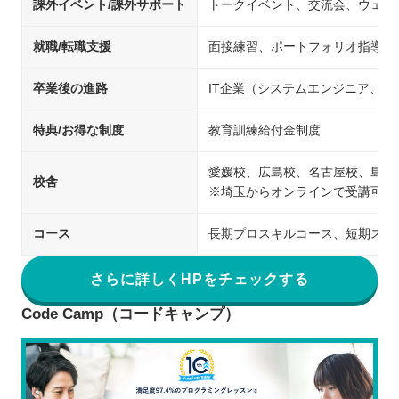
課外イベント/課外サポート
トークイベント、交流会、ウェビ
就職/転職支援
面接練習、ポートフォリオ指導、
卒業後の進路
IT企業（システムエンジニア、
特典/お得な制度
教育訓練給付金制度
愛媛校、広島校、名古屋校、島根
校舎
※埼玉からオンラインで受講可能
コース
長期プロスキルコース、短期スキ
さらに詳しくHPをチェックする
Code Camp（コードキャンプ）