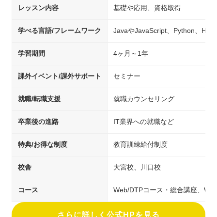
レッスン内容
基礎や応用、資格取得
学べる言語/フレームワーク
JavaやJavaScript、Python、H
学習期間
4ヶ月～1年
課外イベント/課外サポート
セミナー
就職/転職支援
就職カウンセリング
卒業後の進路
IT業界への就職など
特典/お得な制度
教育訓練給付制度
校舎
大宮校、川口校
コース
Web/DTPコース・総合講座、Web
さらに詳しく公式HPを見る