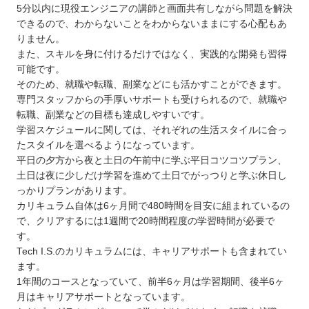
5分以内に現役エンジニアの講師と画面共有しながら問題を解決
できるので、わからないことをわからないままにする心配もあ
りません。
また、スキルを身に付けるだけではなく、実践的な開発も習得
可能です。
そのため、就職や転職、副業などにも活かすことができます。
専門スタッフからの手厚いサポートも受けられるので、就職や
転職、副業などの目標も達成しやすいです。
学習スケジュールに関しては、それぞれの生活スタイルに合っ
たスタイルを選べるようになっています。
平日の夕方から夜と土日の午前中に学ぶ平日コツコツプラン、
土日は夜に少しだけ学習を進めて土日でがっつりと学ぶ休日し
っかりプランがあります。
カリキュラム自体は6ヶ月間で480時間を目安に組まれているの
で、クリアするには1週間で20時間程度の学習時間が必要で
す。
Tech I.S.のカリキュラムには、キャリアサポートも含まれてい
ます。
1年間のコースとなっていて、前半6ヶ月は学習期間、後半6ヶ
月はキャリアサポートとなっています。