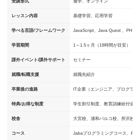
受講形式
通学、オンライン
レッスン内容
基礎学習、応用学習
学べる言語/フレームワーク
JavaScript、Java Quest 、PHP
学習期間
1～1.5ヶ月（18時間が目安）
課外イベント/課外サポート
セミナー
就職/転職支援
就職先紹介
卒業後の進路
IT企業（エンジニア、プログラ
特典/お得な制度
学生割引制度、教育訓練給付金制
校舎
大宮校、浦和パルコ校、所沢校、
コース
Jabaプログラミングコース、PH