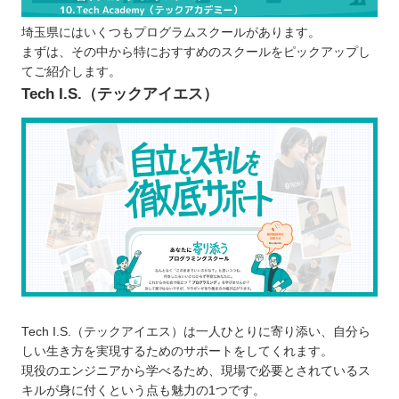
日程の変更やキャンセルなどは柔軟に行え
埼玉県にはいくつもプログラムスクールがあります。
るか
まずは、その中から特におすすめのスクールをピックアップし
プログラムスクールで学習するメリット
てご紹介します。
カリキュラムに沿って効率的に学べる
Tech I.S.（テックアイエス）
講師に質問できる
現場に出てからも役立つスキルを習得でき
る
学習のモチベーションを維持しやすい
プログラムスクールで学ぶ際の注意点
勉強する目的を明確にさせる
一定期間学び続けられるか検討する
無料体験・体験レッスンに参加して自分に
合っているか見極める
Tech I.S.（テックアイエス）は一人ひとりに寄り添い、自分ら
埼玉で自分に合ったプログラムスクールを選ぼ
しい生き方を実現するためのサポートをしてくれます。
う！
現役のエンジニアから学べるため、現場で必要とされているス
キルが身に付くという点も魅力の1つです。