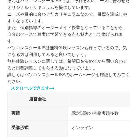
そんなパソコンスクールISAでは、それぞれのニーズに合わせた
オリジナルカリキュラムを提供しています。
ニーズや目的に合わせたカリキュラムなので、目標を達成しや
すくなっています。
また、個別指導のオーダーメイド授業となっていることから、
自分のペースで着実に学習できる点も魅力として挙げられま
す。
パソコンスクールISは無料体験レッスンも行っているので、気
になる方は利用してみると良いでしょう。
無料体験レッスンに関しては、希望日を決めてから問い合わせ
ると日程調整してもらえる形になっています。
詳しくはパソコンスクールISAのホームページを確認してみてく
ださい。
スクロールできます
運営会社
株
実績
認定試験の合格実績多数
受講形式
オンライン