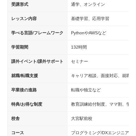
受講形式
通学、オンライン
レッスン内容
基礎学習、応用学習
学べる言語/フレームワーク
PythonやAWSなど
学習期間
132時間
課外イベント/課外サポート
セミナー
就職/転職支援
キャリア相談、面接対応、就職先
卒業後の進路
転職や独立など
特典/お得な制度
教育訓練給付制度、ママ割、学生
校舎
大宮駅前校
コース
プログラミング/DXエンジニア