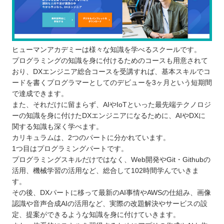
ヒューマンアカデミーは様々な知識を学べるスクールです。
プログラミングの知識を身に付けるためのコースも用意されて
おり、DXエンジニア総合コースを受講すれば、基本スキルでコ
ードを書くプログラマーとしてのデビューを3ヶ月という短期間
で達成できます。
また、それだけに留まらず、AIやIoTといった最先端テクノロジ
ーの知識を身に付けたDXエンジニアになるために、AIやDXに
関する知識も深く学べます。
カリキュラムは、2つのパートに分かれています。
1つ目はプログラミングパートです。
プログラミングスキルだけではなく、Web開発やGit・Githubの
活用、機械学習の活用など、総合して102時間学んでいきま
す。
その後、DXパートに移って最新のAI事情やAWSの仕組み、画像
認識や音声合成AIの活用など、実際の改題解決やサービスの設
定、提案ができるような知識を身に付けていきます。