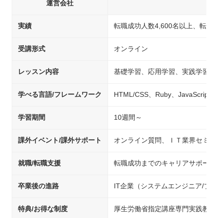
運営会社
実績
転職成功人数4,600名以上、転職
受講形式
オンライン
レッスン内容
基礎学習、応用学習、実践学習
学べる言語/フレームワーク
HTML/CSS、Ruby、JavaScript、j
学習期間
10週間～
課外イベント/課外サポート
オンライン質問、ＩＴ業界セミナ
就職/転職支援
転職成功までのキャリアサポート
卒業後の進路
IT企業（システムエンジニア/
特典/お得な制度
厚生労働省指定講座専門実践教育