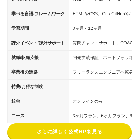
学べる言語/フレームワーク
HTMLやCSS、Git / GitHubやJav
学習期間
3ヶ月～12ヶ月
課外イベント/課外サポート
質問チャットサポ－ト、COACHT
就職/転職支援
開発実績保証、ポートフォリオ添
卒業後の進路
フリーランスエンジニアへ転身
特典/お得な制度
校舎
オンラインのみ
コース
3ヶ月プラン、6ヶ月プラン、9ヶ
さらに詳しく公式HPを見る