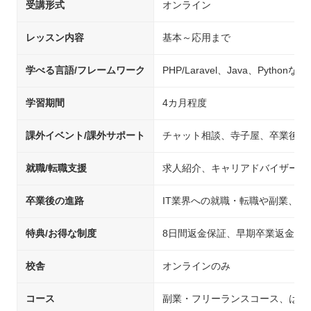
受講形式
オンライン
レッスン内容
基本～応用まで
学べる言語/フレームワーク
PHP/Laravel、Java、Pythonなど
学習期間
4カ月程度
課外イベント/課外サポート
チャット相談、寺子屋、卒業後メ
就職/転職支援
求人紹介、キャリアドバイザーに
卒業後の進路
IT業界への就職・転職や副業、独
特典/お得な制度
8日間返金保証、早期卒業返金保
校舎
オンラインのみ
コース
副業・フリーランスコース、はじめての