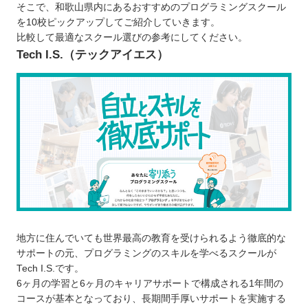
そこで、和歌山県内にあるおすすめのプログラミングスクール
和歌山で自分に合ったプログラミングスクールを選
を10校ピックアップしてご紹介していきます。
ぼう！
比較して最適なスクール選びの参考にしてください。
自分の住んでるエリアでプログラミングスクールを
Tech I.S.（テックアイエス）
探したい⭐️
北海道 / 東北
関東
中部
近畿
中国
四国
九州 / 沖縄
地方に住んでいても世界最高の教育を受けられるよう徹底的な
サポートの元、プログラミングのスキルを学べるスクールが
Tech I.S.です。
6ヶ月の学習と6ヶ月のキャリアサポートで構成される1年間の
コースが基本となっており、長期間手厚いサポートを実施する