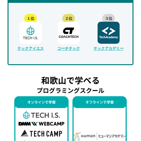
１位
２位
３位
テックアイエス
コーチテック
テックアカデミー