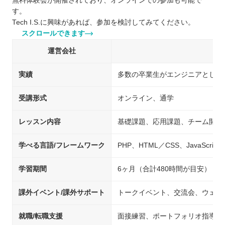
無料体験会が開催されており、オンラインでの参加も可能で
す。
Tech I.S.に興味があれば、参加を検討してみてください。
スクロールできます
運営会社
実績
多数の卒業生がエンジニアとして
受講形式
オンライン、通学
レッスン内容
基礎課題、応用課題、チーム開発
学べる言語/フレームワーク
PHP、HTML／CSS、JavaScript、
学習期間
6ヶ月（合計480時間が目安）
課外イベント/課外サポート
トークイベント、交流会、ウェビ
就職/転職支援
面接練習、ポートフォリオ指導、