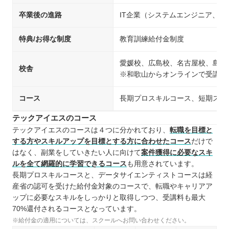
卒業後の進路
IT企業（システムエンジニア、
特典/お得な制度
教育訓練給付金制度
愛媛校、広島校、名古屋校、島根
校舎
※和歌山からオンラインで受講可
コース
長期プロスキルコース、短期スキ
テックアイエスのコース
テックアイエスのコースは４つに分かれており、
転職を目標と
する方やスキルアップを目標とする方に合わせたコース
だけで
はなく、副業をしていきたい人に向けて
案件獲得に必要なスキ
ルを全て網羅的に学習できるコース
も用意されています。
長期プロスキルコースと、データサイエンティストコースは経
産省の認可を受けた給付金対象のコースで、転職やキャリアア
ップに必要なスキルをしっかりと取得しつつ、受講料も最大
70%還付されるコースとなっています。
※給付金の適用については、スクールへお問い合わせください。