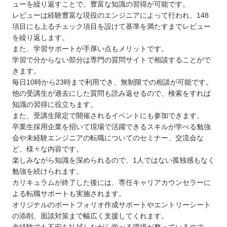
ューを繰り返すことで、豊富な知識の習得が可能です。
レビューは経験豊富な現役のエンジニアによって行われ、148
項目にも上るチェック項目を設けて基準を満たすまでレビュー
を繰り返します。
また、学習サポートが手厚い点もメリットです。
学習で分からない部分は専門の質問サイトで相談することがで
きます。
毎日10時から23時まで利用でき、無制限での相談が可能です。
他の受講生が過去にした質問も読み返せるので、検索をすれば
知識の習得に役立ちます。
また、受講生限定で開催されるイベントにも参加できます。
卒業生採用企業を招いて現場で活躍できるスキルが学べる勉強
会や未経験エンジニアの転職についてのセミナー、交流会な
ど、様々な内容です。
楽しみながら知識を深められるので、1人ではない孤独感もなく
勉強を続けられます。
カリキュラムが終了した後には、専任キャリアカウンセラーに
よる転職サポートも実施されます。
オリジナルのポートフォリオ作成サポートやエントリーシート
の添削、面談対策まで幅広く支援してくれます。