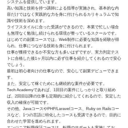
システムを提供しています。
高い知識と技術を持つ講師による指導が実施され、基本的な内
容だけではなく実践的な力を身に付けられるカリキュラムで知
識や技術を深めます。
ライフスタイルに合った受講ができるので、本業で忙しい場合
も無理なく勉強し続けられる環境が整っているスクールです。
はじめての副業コースでは、Web制作に必要な知識を経験が得
られ、仕事につながる技術を身に付けられます。
仕事が獲得できるか不安な方も多いはずですが、実力判定テス
トに合格した後1ヶ月以内に必ず仕事を紹介してくれるので安心
でしょう。
最初は初心者向けの仕事なので、安心して副業デビューできま
す。
また、安定して稼ぐためにも継続的な案件が必要です。
Tech Academyであれば、1回目の案件にしっかりと取り組め
ば、2回目以降の仕事も定期的に紹介してくれるので、安定した
収入の確保が可能です。
その他、JavaコースやPHP/Laravelコース、Ruby on Railsコー
スなど、1つの言語に特化したコースも受講できるので、目的に
合わせた学習を進められます。
エンジニア転職保証コースは、転職のサポートも実施してお