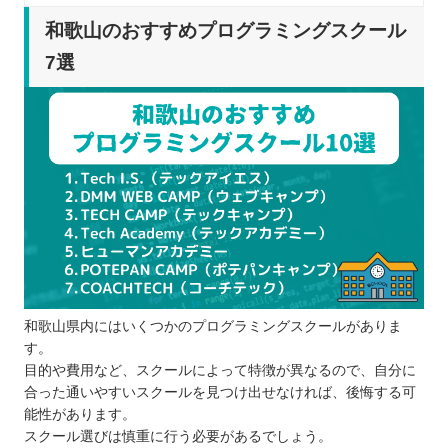
プログラミングスクールを選ぶポイント
和歌山のおすすめプログラミングスクール
自分の目的に合っているか
7選
学びたい言語に対応しているか
通学・オンラインのどちらで学ぶか
転職・就職サポートが充実しているか
適切な料金・規約になっているか
プログラミングスクールで学習するメリット
プログラミングが効率良く学べる
わからない部分も質問できる
ポートフォリオの制作が可能
エンジニアとして通用する実務スキルが学
和歌山県内にはいくつかのプログラミングスクールがありま
べる
す。
プログラミングスクールで学ぶ際の注意点
目的や費用など、スクールによって特徴が異なるので、自分に
プログラミングを学ぶ目的を明確にする
合った通いやすいスクールを見つけ出せなければ、後悔する可
継続して学べるか検討する
能性があります。
スクール選びは慎重に行う必要があるでしょう。
無料体験に参加する