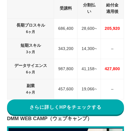
分割払
給付金
受講料
い
適用後
長期プロスキル
686,400
28,600~
205,920
6ヶ月
短期スキル
343,200
14,300~
–
3ヶ月
データサイエンス
987,800
41,158~
427,800
6ヶ月
副業
457,600
19,066~
–
4ヶ月
さらに詳しくHPをチェックする
DMM WEB CAMP（ウェブキャンプ）