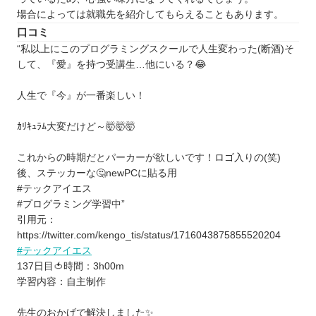
を探したい⭐️
場合によっては就職先を紹介してもらえることもあります。
北海道 / 東北
口コミ
関東
“私以上にこのプログラミングスクールで人生変わった(断酒)そ
中部
して、『愛』を持つ受講生…他にいる？😂
近畿
人生で『今』が一番楽しい！
中国
四国
ｶﾘｷｭﾗﾑ大変だけど～🤯🤯🤯
九州 / 沖縄
これからの時期だとパーカーが欲しいです！ロゴ入りの(笑)
後、ステッカーな🤔newPCに貼る用
#テックアイエス
#プログラミング学習中”
引用元：
https://twitter.com/kengo_tis/status/1716043875855520204
#テックアイエス
137日目🍅時間：3h00m
学習内容：自主制作
先生のおかげで解決しました✨