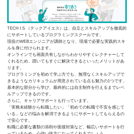
仕事と学習のスケジュールを合わせにくい
想定した学習内容と違う
コースなどによるが高額な受講料金が発生
する
TECH I.S.（テックアイエス）は、自立とスキルアップを徹底的
どんなプログラミング言語を学ぶのが良いのか
にサポートしているプログラミングスクールです。
現役のWEBエンジニアが講師となり、現場で必要な実践的スキ
子ども向けと大人向けにプログラミングスクールに
ルを身に付けられます。
違いはあるか
オンラインでも画面共有しながらわかりやすくレクチャーして
お得にプログラミングスクールに通える制度
くれるため、躓いてもすぐに解決できるといったメリットがあ
ります。
プログラミングスクールで挫折しないために
プログラミングを初めて学ぶ方でも、無理なくスキルアップで
【山梨】子ども向けのおすすめプログラミングス
きるようなカリキュラムが用意されている点も魅力の1つです。
クール3選
基本的な部分から学び、最終的には自主制作を行えるまでレベ
プログラミング教育 HALLO
ルアップできるのです。
さらに、キャリアサポートも行っています。
トライ式プログラミング教室
「実務未経験から転職したい」「初めての転職で不安を感じて
プロクラ
いる」などの悩みを解消できるようにサポートしてもらえるの
自分にあったスクールを選ぼう
で安心です。
自分の住んでるエリアでプログラミングスクール
転職に必要な書類の添削や面接対策など、幅広いサポートを行
っているため、心強い味方になってくれるでしょう。