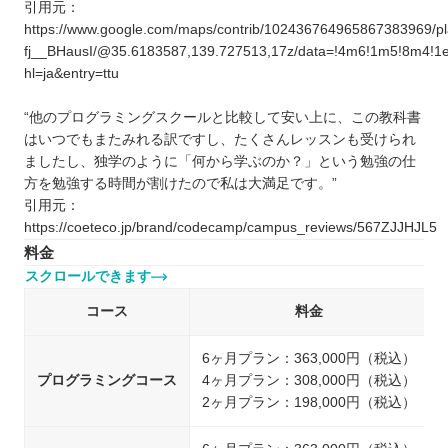
引用元：
https://www.google.com/maps/contrib/102436764965867383969
fj__BHausI/@35.6183587,139.727513,17z/data=!4m6!1m5!8m4!
hl=ja&entry=ttu
“他のプログラミングスクールと比較して安い上に、この教科書
はいつでもまたみれる訳ですし、たくさんレッスンも受けられ
ましたし、独学のように「何から学ぶのか？」という勉強の仕
方を勉強する時間が割けたので私は大満足です。”
引用元：
https://coeteco.jp/brand/codecamp/campus_reviews/567ZJJHJL5
料金
スクロールできます
コース
料金
6ヶ月プラン：363,000円（税込）
プログラミングコース
4ヶ月プラン：308,000円（税込）
2ヶ月プラン：198,000円（税込）