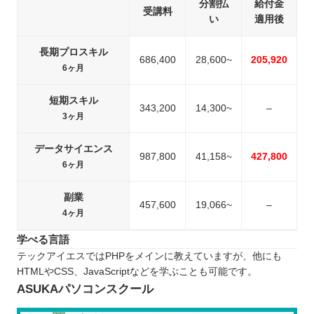
分割払
給付金
受講料
い
適用後
長期プロスキル
686,400
28,600~
205,920
6ヶ月
短期スキル
343,200
14,300~
–
3ヶ月
データサイエンス
987,800
41,158~
427,800
6ヶ月
副業
457,600
19,066~
–
4ヶ月
学べる言語
テックアイエスではPHPをメインに教えていますが、他にも
HTMLやCSS、JavaScriptなどを学ぶことも可能です。
ASUKAパソコンスクール