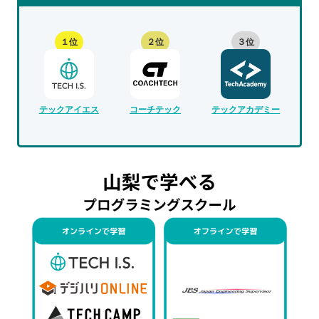
１位
２位
３位
テックアイエス
コーチテック
テックアカデミー