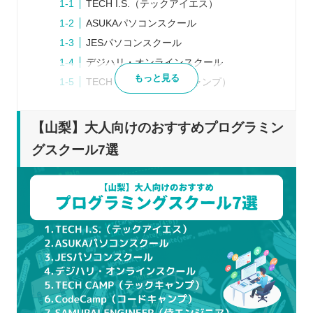
TECH I.S.（テックアイエス）
ASUKAパソコンスクール
JESパソコンスクール
デジハリ・オンラインスクール
もっと見る
TECH CAMP（テックキャンプ）
CodeCamp（コードキャンプ）
SAMURAI ENGINEER（侍エンジニア）
【山梨】大人向けのおすすめプログラミン
プログラミングスクールを検討するときの5つのポ
グスクール7選
イント
目指すべき場所を決める
どの程度の予算や時間を確保できるか決め
る
口コミや体験談から自分にあっているか見
極める
説明会や体験レッスンを積極的に利用する
最初から1ヶ所に絞らない