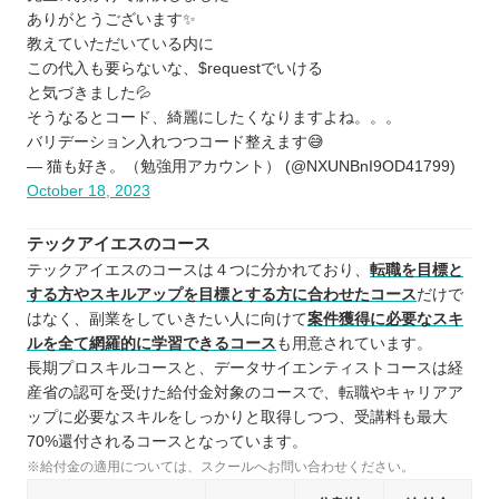
ありがとうございます✨
教えていただいている内に
この代入も要らないな、$requestでいける
と気づきました💦
そうなるとコード、綺麗にしたくなりますよね。。。
バリデーション入れつつコード整えます😅
— 猫も好き。（勉強用アカウント） (@NXUNBnI9OD41799)
October 18, 2023
テックアイエスのコース
テックアイエスのコースは４つに分かれており、
転職を目標と
する方やスキルアップを目標とする方に合わせたコース
だけで
はなく、副業をしていきたい人に向けて
案件獲得に必要なスキ
ルを全て網羅的に学習できるコース
も用意されています。
長期プロスキルコースと、データサイエンティストコースは経
産省の認可を受けた給付金対象のコースで、転職やキャリアア
ップに必要なスキルをしっかりと取得しつつ、受講料も最大
70%還付されるコースとなっています。
※給付金の適用については、スクールへお問い合わせください。