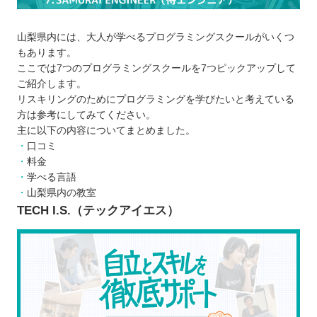
プログラミングスクールを比較するときの5つのポ
イント
山梨県内には、大人が学べるプログラミングスクールがいくつ
しっかりとサポートしてくれるスクールか
もあります。
スケジュールは詰まり過ぎていないか
ここでは7つのプログラミングスクールを7つピックアップして
カリキュラムは充実しているか
ご紹介します。
リスキリングのためにプログラミングを学びたいと考えている
オンラインとオフラインのどちらか
方は参考にしてみてください。
受講料金はいくらか
主に以下の内容についてまとめました。
プログラミングスクールに通う5つのメリット
口コミ
一緒に学ぶ人がいるからモチベーションが
料金
学べる言語
下がりにくい
山梨県内の教室
実務に役立つ知識やスキルを学べる
TECH I.S.（テックアイエス）
独学より効率的かつ効果的な学習を実践で
きる
周りの仲間や講師に相談できる
転職に役立つアドバイスをもらえる
プログラミングスクールに通う3つのデメリット