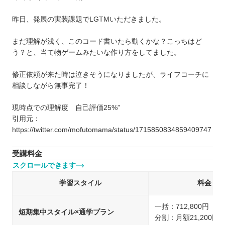
昨日、発展の実装課題でLGTMいただきました。
まだ理解が浅く、このコード書いたら動くかな？こっちはど
う？と、当て物ゲームみたいな作り方をしてました。
修正依頼が来た時は泣きそうになりましたが、ライフコーチに
相談しながら無事完了！
現時点での理解度 自己評価25%”
引用元：
https://twitter.com/mofutomama/status/1715850834859409747
受講料金
スクロールできます
学習スタイル
料金
一括：712,800円（
短期集中スタイル×通学プラン
分割：月額21,200円