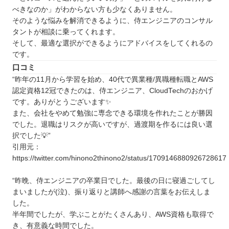
べきなのか」がわからない方も少なくありません。
そのような悩みを解消できるように、侍エンジニアのコンサル
タントが相談に乗ってくれます。
そして、最適な選択ができるようにアドバイスをしてくれるの
です。
口コミ
“昨年の11月から学習を始め、40代で異業種/異職種転職とAWS
認定資格12冠できたのは、侍エンジニア、CloudTechのおかげ
です。ありがとうございます✨
また、会社をやめて勉強に専念できる環境を作れたことが勝因
でした。退職はリスクが高いですが、過渡期を作るには良い選
択でした💡”
引用元：
https://twitter.com/hinono2thinono2/status/1709146880926728617
“昨晩、侍エンジニアの卒業日でした。最後の日に寝過ごしてし
まいましたが(泣)、振り返りと講師へ感謝の言葉をお伝えしま
した。
半年間でしたが、学ぶことがたくさんあり、AWS資格も取得で
き、有意義な時間でした。