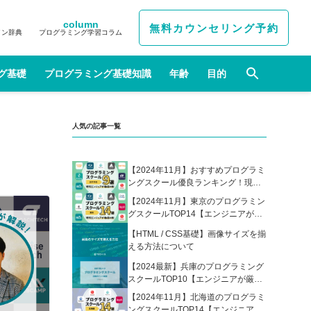
column
無料カウンセリング予約
イン辞典
プログラミング学習コラム
グ基礎
プログラミング基礎知識
年齢
目的
人気の記事一覧
【2024年11月】おすすめプログラミ
ングスクール優良ランキング！現役
エンジニアが選んだ人気プログラミ
【2024年11月】東京のプログラミン
ングスクールの比較表あり
グスクールTOP14【エンジニアが厳
選】
【HTML / CSS基礎】画像サイズを揃
える方法について
【2024最新】兵庫のプログラミング
スクールTOP10【エンジニアが厳
選】
【2024年11月】北海道のプログラミ
ングスクールTOP14【エンジニアが