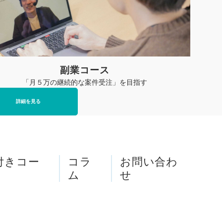
副業コース
「月５万の継続的な案件受注」を目指す
詳細を見る
T付きコー
コラ
お問い合わ
ム
せ