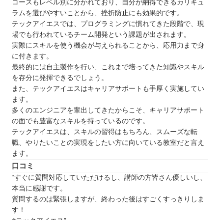
コースもレベル別に分かれており、自分が納得できるカリキュ
スピリッツ・スマイル
ラムを選びやすいことから、挫折防止にも効果的です。
バレッドキッズ
テックアイエスでは、プログラミングに慣れてきた段階で、現
福井で自分に合ったプログラミングスクールを見
場でも行われているチーム開発という課題が出されます。
つけよう
実際にスキルを使う機会が与えられることから、応用力まで身
に付きます。
自分の住んでるエリアでプログラミングスクール
最終的には自主製作を行い、これまで培ってきた知識やスキル
を探したい⭐️
を存分に発揮できるでしょう。
北海道 / 東北
また、テックアイエスはキャリアサポートも手厚く実施してい
関東
ます。
多くのエンジニアを輩出してきたからこそ、キャリアサポート
中部
の面でも豊富なスキルを持っているのです。
近畿
テックアイエスは、スキルの習得はもちろん、スムーズな転
中国
職、やりたいことの実現をしたい方に向いている教室だと言え
ます。
四国
口コミ
九州 / 沖縄
“すぐに質問対応していただけるし、講師の方皆さん優しいし、
本当に感謝です。
質問するのは緊張しますが、終わった後はすごくすっきりしま
す！