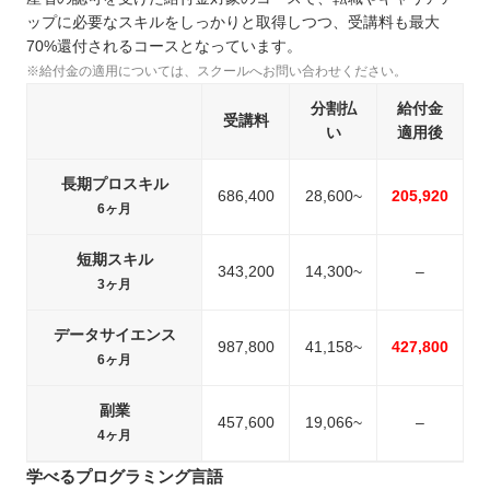
ップに必要なスキルをしっかりと取得しつつ、受講料も最大
70%還付されるコースとなっています。
※給付金の適用については、スクールへお問い合わせください。
分割払
給付金
受講料
い
適用後
長期プロスキル
686,400
28,600~
205,920
6ヶ月
短期スキル
343,200
14,300~
–
3ヶ月
データサイエンス
987,800
41,158~
427,800
6ヶ月
副業
457,600
19,066~
–
4ヶ月
学べるプログラミング言語