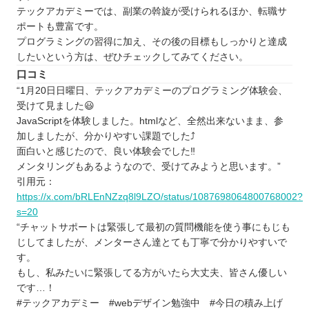
テックアカデミーでは、副業の斡旋が受けられるほか、転職サ
ポートも豊富です。
プログラミングの習得に加え、その後の目標もしっかりと達成
したいという方は、ぜひチェックしてみてください。
口コミ
“1月20日日曜日、テックアカデミーのプログラミング体験会、
受けて見ました😃
JavaScriptを体験しました。htmlなど、全然出来ないまま、参
加しましたが、分かりやすい課題でした⤴️
面白いと感じたので、良い体験会でした‼️
メンタリングもあるようなので、受けてみようと思います。”
引用元：
https://x.com/bRLEnNZzq8l9LZO/status/1087698064800768002?
s=20
“チャットサポートは緊張して最初の質問機能を使う事にもじも
じしてましたが、メンターさん達とても丁寧で分かりやすいで
す。
もし、私みたいに緊張してる方がいたら大丈夫、皆さん優しい
です…！
#テックアカデミー #webデザイン勉強中 #今日の積み上げ