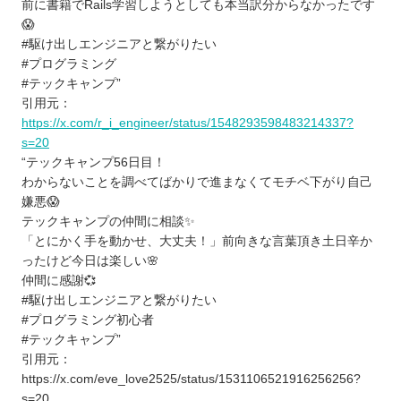
前に書籍でRails学習しようとしても本当訳分からなかったです
😱
#駆け出しエンジニアと繋がりたい
#プログラミング
#テックキャンプ”
引用元：
https://x.com/r_i_engineer/status/1548293598483214337?
s=20
“テックキャンプ56日目！
わからないことを調べてばかりで進まなくてモチベ下がり自己
嫌悪😱
テックキャンプの仲間に相談✨
「とにかく手を動かせ、大丈夫！」前向きな言葉頂き土日辛か
ったけど今日は楽しい🌸
仲間に感謝💞
#駆け出しエンジニアと繋がりたい
#プログラミング初心者
#テックキャンプ”
引用元：
https://x.com/eve_love2525/status/1531106521916256256?
s=20