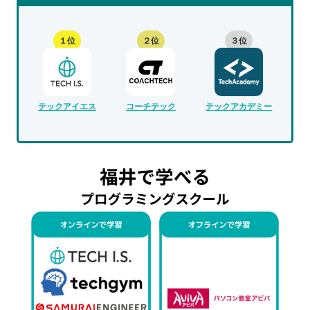
１位
２位
３位
テックアイエス
コーチテック
テックアカデミー