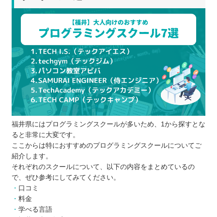
スクールにかけられる時間や予算を決める
複数のスクールから選ぶ
ゴールを決める
SNSなどの口コミや体験談をチェックする
説明会や無料体験レッスンに参加してみる
プログラミングスクールを比較するときの5つのポ
イント
サポートはどのくらい充実しているか
オンラインとオフラインのどちらか
福井県にはプログラミングスクールが多いため、1から探すとな
スケジュールに無理はないか
ると非常に大変です。
ハイレベルなカリキュラムが用意されてい
ここからは特におすすめのプログラミングスクールについてご
るか
紹介します。
受講費はどのくらいか
それぞれのスクールについて、以下の内容をまとめているの
で、ぜひ参考にしてみてください。
プログラミングスクールに通う5つのメリット
口コミ
学習を効率的に進められる
料金
就職や転職が独学より有利になる
学べる言語