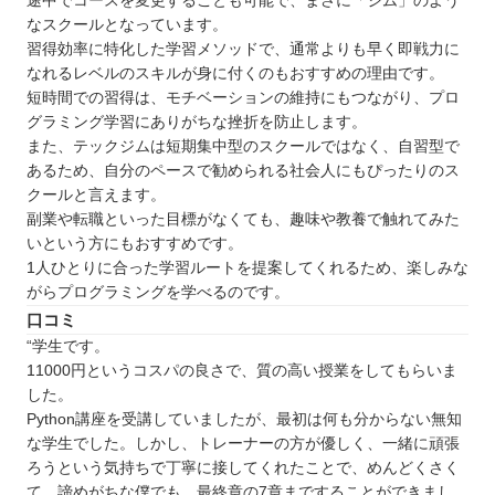
途中でコースを変更することも可能で、まさに「ジム」のよう
なスクールとなっています。
習得効率に特化した学習メソッドで、通常よりも早く即戦力に
なれるレベルのスキルが身に付くのもおすすめの理由です。
短時間での習得は、モチベーションの維持にもつながり、プロ
グラミング学習にありがちな挫折を防止します。
また、テックジムは短期集中型のスクールではなく、自習型で
あるため、自分のペースで勧められる社会人にもぴったりのス
クールと言えます。
副業や転職といった目標がなくても、趣味や教養で触れてみた
いという方にもおすすめです。
1人ひとりに合った学習ルートを提案してくれるため、楽しみな
がらプログラミングを学べるのです。
口コミ
“学生です。
11000円というコスパの良さで、質の高い授業をしてもらいま
した。
Python講座を受講していましたが、最初は何も分からない無知
な学生でした。しかし、トレーナーの方が優しく、一緒に頑張
ろうという気持ちで丁寧に接してくれたことで、めんどくさく
て、諦めがちな僕でも、最終章の7章まですることができまし