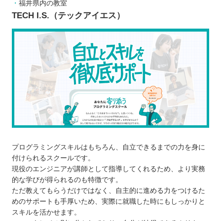
相談相手が身近にいるから安心感が大きい
福井県内の教室
TECH I.S.（テックアイエス）
モチベーションが下がりにくい
実務で役立つスキルを確実に学べる
プログラミングスクールに通う3つのデメリット
独学より大幅にコストがかかる
スケジュールの調整が難しい
目的に合う言語を学べない可能性がある
どんなプログラミング言語を学ぶのが良いのか
子ども向けと大人向けにプログラミングスクールに
違いはあるか
お得にプログラミングスクールに通える制度
プログラミングスキルはもちろん、自立できるまでの力を身に
プログラミングスクールで挫折しないために
付けられるスクールです。
【福井】子ども向けのおすすめプログラミングス
現役のエンジニアが講師として指導してくれるため、より実務
的な学びが得られるのも特徴です。
クール4選
ただ教えてもらうだけではなく、自主的に進める力をつけるた
デジタネ
めのサポートも手厚いため、実際に就職した時にもしっかりと
エールICTアカデミー
スキルを活かせます。