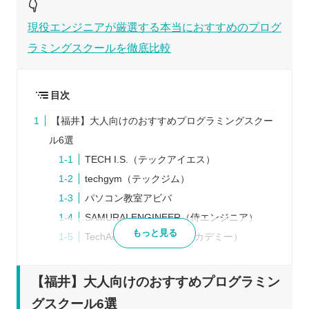
👇
現役エンジニアが厳選する本当におすすめのプログ
ラミングスクールを徹底比較
目次
【福井】大人向けのおすすめプログラミングスクー
ル6選
TECH I.S.（テックアイエス）
techgym（テックジム）
パソコン教室アビバ
SAMURAI ENGINEER（侍エンジニア）
もっと見る
TechAcademy（テックアカデミー）
TECH CAMP（テックキャンプ）
プログラミングスクールを検討するときの5つのポ
【福井】大人向けのおすすめプログラミン
イント
グスクール6選