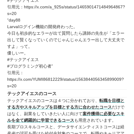
#テックアイエス”
引用元：https://x.com/a_925s/status/1465901471484964867?
s=20
“day88
Larvalログイン機能の開発終わった。
今日も初歩的なエラーが出て質問したら講師の先生が「エラー
出して賢くなっていくのでじゃんじゃんエラー出して大丈夫で
すよ」って。
優しいー。
#テックアイエス
#プログラミング初心者”
引用元：
https://x.com/YUMI86812229/status/1563844056345899009?
s=20
テックアイエスのコース
テックアイエスのコースは４つに分かれており、
転職を目標と
する方やスキルアップを目標とする方に合わせたコース
だけで
はなく、副業をしていきたい人に向けて
案件獲得に必要なスキ
ルを全て網羅的に学習できるコース
も用意されています。
長期プロスキルコースと、データサイエンティストコースは経
産省の認可を受けた給付金対象のコースで、転職やキャリアア