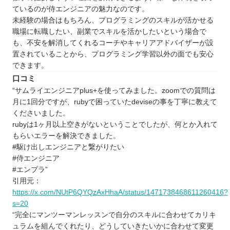
ているのが侍エンジニアの魅力なのです。
未経験の場合はもちろん、プログラミングのスキルが活かせる
職場に転職したい、副業でスキルを活かしたいという場合で
も、不安を解消してくれるコーチやキャリアアドバイザーが設
置されていることから、プログラミング学習以外の面でも安心
できます。
口コミ
“サムライエンジニアplus+を使ってみました。zoomでの質問は
月に1回分ですが、rubyで困っていたdeviseの事を丁寧に教えて
くださいました。
rubyは1ヶ月以上空きがないということでしたが、何とか入れて
もらいエラーを解決できました。
#駆け出しエンジニアと繋がりたい
#侍エンジニア
#エンプラ”
引用元：
https://x.com/NUtP6QYQzAxHhaA/status/1471738468611260416?
s=20
“完全にマンツーマンレッスンで自分のスキルに合わせてカリキ
ュラムを組んでくれたり、どうしていきたいかに合わせて変更