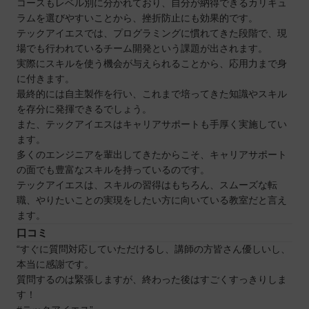
コースもレベル別に分かれており、自分が納得できるカリキュ
スピリッツ・スマイル
ラムを選びやすいことから、挫折防止にも効果的です。
バレッドキッズ
テックアイエスでは、プログラミングに慣れてきた段階で、現
福井で自分に合ったプログラミングスクールを見
場でも行われているチーム開発という課題が出されます。
つけよう
実際にスキルを使う機会が与えられることから、応用力まで身
に付きます。
自分の住んでるエリアでプログラミングスクール
最終的には自主製作を行い、これまで培ってきた知識やスキル
を探したい⭐️
を存分に発揮できるでしょう。
北海道 / 東北
また、テックアイエスはキャリアサポートも手厚く実施してい
関東
ます。
多くのエンジニアを輩出してきたからこそ、キャリアサポート
中部
の面でも豊富なスキルを持っているのです。
近畿
テックアイエスは、スキルの習得はもちろん、スムーズな転
中国
職、やりたいことの実現をしたい方に向いている教室だと言え
ます。
四国
口コミ
九州 / 沖縄
“すぐに質問対応していただけるし、講師の方皆さん優しいし、
本当に感謝です。
質問するのは緊張しますが、終わった後はすごくすっきりしま
す！