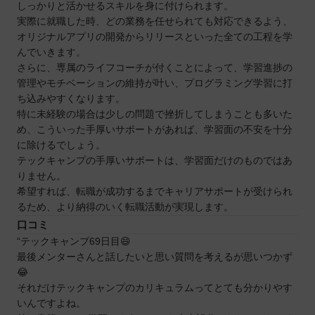
しっかりと活かせるスキルを身に付けられます。
実際に就職した時、どの業務を任せられても対応できるよう、
オリジナルアプリの開発からリリースといった全ての工程を学
んでいきます。
さらに、専属のライフコーチが付くことによって、学習進捗の
管理やモチベーションの維持が叶い、プログラミング学習に打
ち込みやすくなります。
特に未経験の場合は少しの問題で挫折してしまうことも多いた
め、こういった手厚いサポートがあれば、学習面の不安を十分
に除けるでしょう。
テックキャンプの手厚いサポートは、学習面だけのものではあ
りません。
希望すれば、転職が成功するまでキャリアサポートが受けられ
るため、より納得のいく転職活動が実現します。
口コミ
“テックキャンプ69日目😄
最後メンターさんと話したいと思い質問を考えるが思いつかず
😂
それだけテックキャンプのカリキュラムってとても分かりやす
いんですよね。