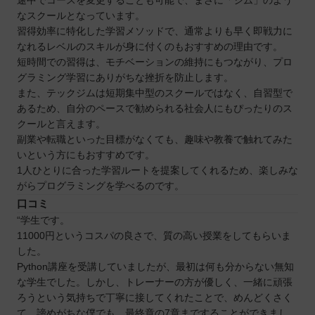
途中でコースを変更することも可能で、まさに「ジム」のよう
なスクールとなっています。
習得効率に特化した学習メソッドで、通常よりも早く即戦力に
なれるレベルのスキルが身に付くのもおすすめの理由です。
短時間での習得は、モチベーションの維持にもつながり、プロ
グラミング学習にありがちな挫折を防止します。
また、テックジムは短期集中型のスクールではなく、自習型で
あるため、自分のペースで勧められる社会人にもぴったりのス
クールと言えます。
副業や転職といった目標がなくても、趣味や教養で触れてみた
いという方にもおすすめです。
1人ひとりに合った学習ルートを提案してくれるため、楽しみな
がらプログラミングを学べるのです。
口コミ
“学生です。
11000円というコスパの良さで、質の高い授業をしてもらいま
した。
Python講座を受講していましたが、最初は何も分からない無知
な学生でした。しかし、トレーナーの方が優しく、一緒に頑張
ろうという気持ちで丁寧に接してくれたことで、めんどくさく
て、諦めがちな僕でも、最終章の7章まですることができまし