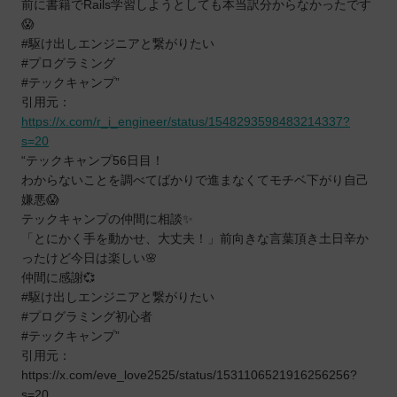
前に書籍でRails学習しようとしても本当訳分からなかったです
😱
#駆け出しエンジニアと繋がりたい
#プログラミング
#テックキャンプ”
引用元：
https://x.com/r_i_engineer/status/1548293598483214337?
s=20
“テックキャンプ56日目！
わからないことを調べてばかりで進まなくてモチベ下がり自己
嫌悪😱
テックキャンプの仲間に相談✨
「とにかく手を動かせ、大丈夫！」前向きな言葉頂き土日辛か
ったけど今日は楽しい🌸
仲間に感謝💞
#駆け出しエンジニアと繋がりたい
#プログラミング初心者
#テックキャンプ”
引用元：
https://x.com/eve_love2525/status/1531106521916256256?
s=20