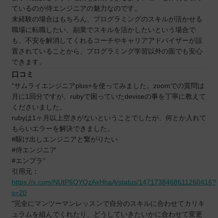
ているのが侍エンジニアの魅力なのです。
未経験の場合はもちろん、プログラミングのスキルが活かせる
職場に転職したい、副業でスキルを活かしたいという場合で
も、不安を解消してくれるコーチやキャリアアドバイザーが設
置されていることから、プログラミング学習以外の面でも安心
できます。
口コミ
“サムライエンジニアplus+を使ってみました。zoomでの質問は
月に1回分ですが、rubyで困っていたdeviseの事を丁寧に教えて
くださいました。
rubyは1ヶ月以上空きがないということでしたが、何とか入れて
もらいエラーを解決できました。
#駆け出しエンジニアと繋がりたい
#侍エンジニア
#エンプラ”
引用元：
https://x.com/NUtP6QYQzAxHhaA/status/1471738468611260416?
s=20
“完全にマンツーマンレッスンで自分のスキルに合わせてカリキ
ュラムを組んでくれたり、どうしていきたいかに合わせて変更