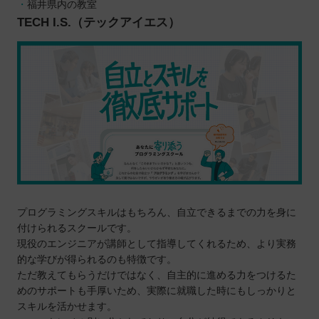
相談相手が身近にいるから安心感が大きい
福井県内の教室
TECH I.S.（テックアイエス）
モチベーションが下がりにくい
実務で役立つスキルを確実に学べる
プログラミングスクールに通う3つのデメリット
独学より大幅にコストがかかる
スケジュールの調整が難しい
目的に合う言語を学べない可能性がある
どんなプログラミング言語を学ぶのが良いのか
子ども向けと大人向けにプログラミングスクールに
違いはあるか
お得にプログラミングスクールに通える制度
プログラミングスキルはもちろん、自立できるまでの力を身に
プログラミングスクールで挫折しないために
付けられるスクールです。
【福井】子ども向けのおすすめプログラミングス
現役のエンジニアが講師として指導してくれるため、より実務
的な学びが得られるのも特徴です。
クール4選
ただ教えてもらうだけではなく、自主的に進める力をつけるた
デジタネ
めのサポートも手厚いため、実際に就職した時にもしっかりと
エールICTアカデミー
スキルを活かせます。