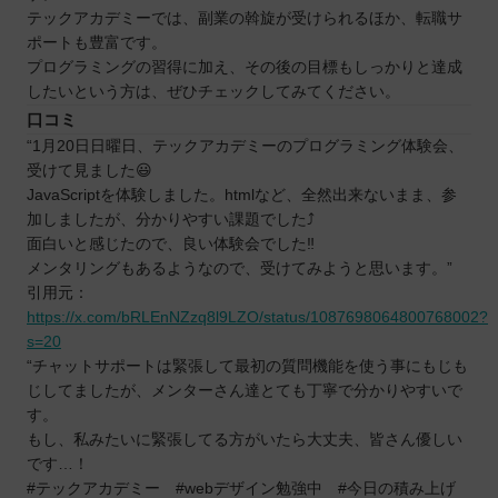
テックアカデミーでは、副業の斡旋が受けられるほか、転職サ
ポートも豊富です。
プログラミングの習得に加え、その後の目標もしっかりと達成
したいという方は、ぜひチェックしてみてください。
口コミ
“1月20日日曜日、テックアカデミーのプログラミング体験会、
受けて見ました😃
JavaScriptを体験しました。htmlなど、全然出来ないまま、参
加しましたが、分かりやすい課題でした⤴️
面白いと感じたので、良い体験会でした‼️
メンタリングもあるようなので、受けてみようと思います。”
引用元：
https://x.com/bRLEnNZzq8l9LZO/status/1087698064800768002?
s=20
“チャットサポートは緊張して最初の質問機能を使う事にもじも
じしてましたが、メンターさん達とても丁寧で分かりやすいで
す。
もし、私みたいに緊張してる方がいたら大丈夫、皆さん優しい
です…！
#テックアカデミー #webデザイン勉強中 #今日の積み上げ