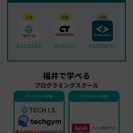
１位
２位
３位
テックアイエス
コーチテック
テックアカデミー