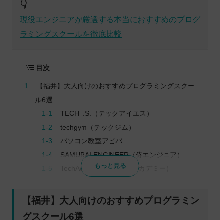
👇
現役エンジニアが厳選する本当におすすめのプログ
ラミングスクールを徹底比較
目次
【福井】大人向けのおすすめプログラミングスクー
ル6選
TECH I.S.（テックアイエス）
techgym（テックジム）
パソコン教室アビバ
SAMURAI ENGINEER（侍エンジニア）
もっと見る
TechAcademy（テックアカデミー）
TECH CAMP（テックキャンプ）
プログラミングスクールを検討するときの5つのポ
【福井】大人向けのおすすめプログラミン
イント
グスクール6選