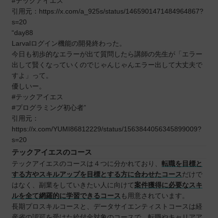
#テックアイエス”
引用元：https://x.com/a_925s/status/1465901471484964867?
s=20
“day88
Larvalログイン機能の開発終わった。
今日も初歩的なエラーが出て質問したら講師の先生が「エラー
出して賢くなっていくのでじゃんじゃんエラー出して大丈夫で
すよ」って。
優しいー。
#テックアイエス
#プログラミング初心者”
引用元：
https://x.com/YUMI86812229/status/1563844056345899009?
s=20
テックアイエスのコース
テックアイエスのコースは４つに分かれており、
転職を目標と
する方やスキルアップを目標とする方に合わせたコース
だけで
はなく、副業をしていきたい人に向けて
案件獲得に必要なスキ
ルを全て網羅的に学習できるコース
も用意されています。
長期プロスキルコースと、データサイエンティストコースは経
産省の認可を受けた給付金対象のコースで、転職やキャリアア