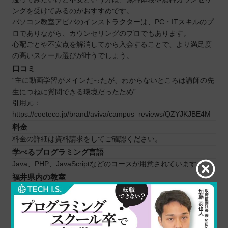
ングを受けてみるのがおすすめです。
パソコン教室アビバのインストラクターは、PC・ITスキルのプ
ロでありながら、カウンセリングのプロでもあります。
心配ごとや不安点を解消してから入会することで、より満足度
の高いスクール選びが叶うでしょう。
口コミ
“主に動画学習がメインだったが、わからないところは講師の先
生につねに質問できる環境だったため”
引用元：
https://coeteco.jp/brand/aviva/campus_reviews/QZYJKJBE4M
料金
料金の詳細は資料請求をしてご確認ください。
学べるプログラミング言語
Java、PHP、JavaScriptなどのコースが用意されています。
福井県内の教室
福井県の場合は、（オンライン）CloudSchool 中部で学ぶこと
になります。
さらに詳しく公式HPを見る