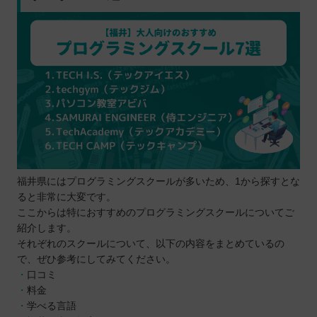
スクールにかけられる時間や予算を決める
複数のスクールから選ぶ
ゴールを決める
SNSなどの口コミや体験談をチェックする
説明会や無料体験レッスンに参加してみる
プログラミングスクールを比較するときの5つのポ
イント
サポートはどのくらい充実しているか
オンラインとオフラインのどちらか
福井県にはプログラミングスクールが多いため、1から探すとな
スケジュールに無理はないか
ると非常に大変です。
ハイレベルなカリキュラムが用意されてい
ここからは特におすすめのプログラミングスクールについてご
るか
紹介します。
受講費はどのくらいか
それぞれのスクールについて、以下の内容をまとめているの
で、ぜひ参考にしてみてください。
プログラミングスクールに通う5つのメリット
口コミ
学習を効率的に進められる
料金
就職や転職が独学より有利になる
学べる言語