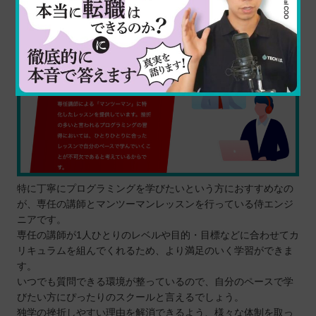
SAMURAI ENGINEER（侍エンジニア）
特に丁寧にプログラミングを学びたいという方におすすめなの
が、専任の講師とマンツーマンレッスンを行っている侍エンジ
ニアです。
専任の講師が1人ひとりのレベルや目的・目標などに合わせてカ
リキュラムを組んでくれるため、より満足のいく学習ができま
す。
いつでも質問できる環境が整っているので、自分のペースで学
びたい方にぴったりのスクールと言えるでしょう。
独学の挫折しやすい理由を解消できるよう、様々な体制を取っ