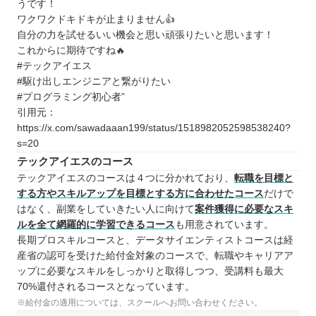
うです！
ワクワクドキドキが止まりません👍
自分の力を試せるいい機会と思い頑張りたいと思います！
これからに期待ですね🔥
#テックアイエス
#駆け出しエンジニアと繋がりたい
#プログラミング初心者”
引用元：
https://x.com/sawadaaan199/status/1518982052598538240?
s=20
テックアイエスのコース
テックアイエスのコースは４つに分かれており、
転職を目標と
する方やスキルアップを目標とする方に合わせたコース
だけで
はなく、副業をしていきたい人に向けて
案件獲得に必要なスキ
ルを全て網羅的に学習できるコース
も用意されています。
長期プロスキルコースと、データサイエンティストコースは経
産省の認可を受けた給付金対象のコースで、転職やキャリアア
ップに必要なスキルをしっかりと取得しつつ、受講料も最大
70%還付されるコースとなっています。
※給付金の適用については、スクールへお問い合わせください。