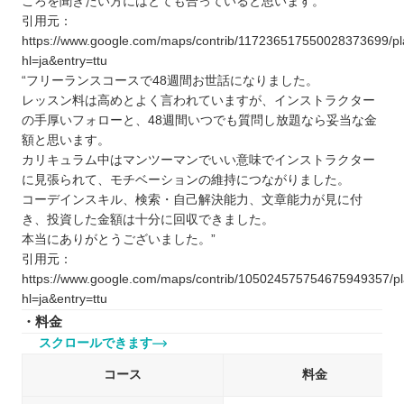
ころを聞きたい方にはとても合っていると思います。”
引用元：
https://www.google.com/maps/contrib/11723651755002837369
hl=ja&entry=ttu
“フリーランスコースで48週間お世話になりました。
レッスン料は高めとよく言われていますが、インストラクター
の手厚いフォローと、48週間いつでも質問し放題なら妥当な金
額と思います。
カリキュラム中はマンツーマンでいい意味でインストラクター
に見張られて、モチベーションの維持につながりました。
コーデインスキル、検索・自己解決能力、文章能力が見に付
き、投資した金額は十分に回収できました。
本当にありがとうございました。”
引用元：
https://www.google.com/maps/contrib/10502457575467594935
hl=ja&entry=ttu
・料金
スクロールできます
コース
料金