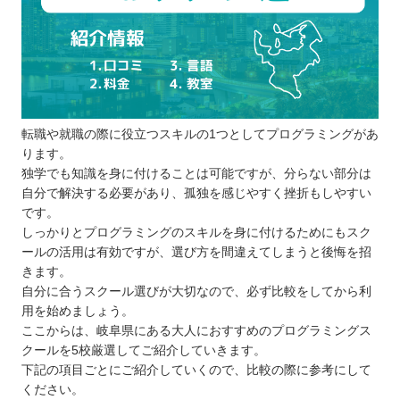
プログラミングスクールを比較するときの5つのポ
イント
受講形式が自分に適しているか
通いやすいか
サポート体制が充実しているか
転職や就職の際に役立つスキルの1つとしてプログラミングがあ
カリキュラムの質はどうか
ります。
予算に見合った費用か
独学でも知識を身に付けることは可能ですが、分らない部分は
プログラミングスクールに通う5つのメリット
自分で解決する必要があり、孤独を感じやすく挫折もしやすい
モチベーションを維持しやすい
です。
しっかりとプログラミングのスキルを身に付けるためにもスク
独学よりも効率的に学べる
ールの活用は有効ですが、選び方を間違えてしまうと後悔を招
相談しやすい学習環境
きます。
実務に役立つスキルを学べる
自分に合うスクール選びが大切なので、必ず比較をしてから利
就職・転職が有利になる
用を始めましょう。
ここからは、岐阜県にある大人におすすめのプログラミングス
プログラミングスクールに通う3つのデメリット
クールを5校厳選してご紹介していきます。
自分の目標と学習内容が合わないことがあ
下記の項目ごとにご紹介していくので、比較の際に参考にして
る
ください。