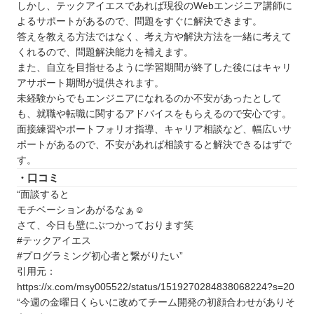
しかし、テックアイエスであれば現役のWebエンジニア講師に
TECH Chance！（テックチャンス）
よるサポートがあるので、問題をすぐに解決できます。
自分にあったスクールを選ぼう
答えを教える方法ではなく、考え方や解決方法を一緒に考えて
自分の住んでるエリアでプログラミングスクール
くれるので、問題解決能力を補えます。
を探したい⭐️
また、自立を目指せるように学習期間が終了した後にはキャリ
アサポート期間が提供されます。
北海道 / 東北
未経験からでもエンジニアになれるのか不安があったとして
関東
も、就職や転職に関するアドバイスをもらえるので安心です。
中部
面接練習やポートフォリオ指導、キャリア相談など、幅広いサ
ポートがあるので、不安があれば相談すると解決できるはずで
近畿
す。
中国
・口コミ
四国
“面談すると
九州 / 沖縄
モチベーションあがるなぁ☺️
さて、今日も壁にぶつかっております笑
#テックアイエス
#プログラミング初心者と繋がりたい”
引用元：
https://x.com/msy005522/status/1519270284838068224?s=20
“今週の金曜日くらいに改めてチーム開発の初顔合わせがありそ