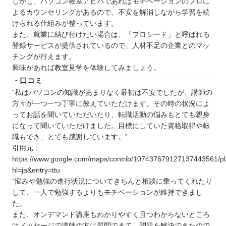
しかし、パソコン教室アビバであればモチベーションのプロに
よるカウンセリングがあるので、不安を解消しながら学習を続
けられる仕組みが整っています。
また、就業に結び付けたい場合は、「プロシード」と呼ばれる
登録サービスが提供されているので、人材不足の企業とのマッ
チングが行えます。
興味があれば教室見学を体験してみましょう。
・口コミ
“私はパソコンの知識があまりなく最初は不安でしたが、講師の
方々が一つ一つ丁寧に教えていただけます。その時の状況によ
ってお話を聞いていただいたり、転職活動の悩みもとても親身
になって聞いていただけました。目標にしていた資格取得や転
職もでき、とても感謝しています。”
引用元：
https://www.google.com/maps/contrib/107437679127137443561/
hl=ja&entry=ttu
“悩みや勉強の進行状況についてきちんと相談に乗ってくれたり
して、一人で勉強するよりもモチベーションが維持できまし
た。
また、オンデマンド講座もわかりやすく且つわからないところ
はメッセージで講師の方に質問できて、問題を解決できたので