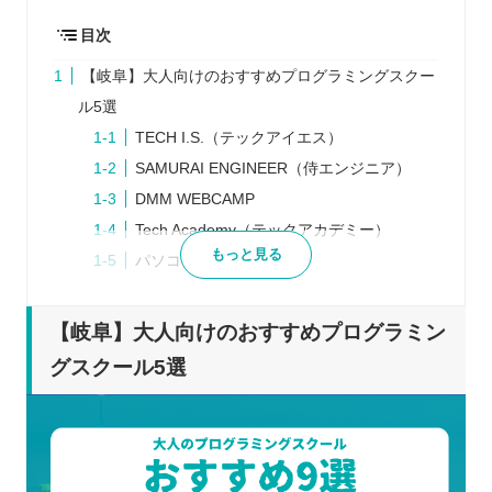
目次
【岐阜】大人向けのおすすめプログラミングスクー
ル5選
TECH I.S.（テックアイエス）
SAMURAI ENGINEER（侍エンジニア）
DMM WEBCAMP
Tech Academy（テックアカデミー）
もっと見る
パソコン教室アビバ
プログラミングスクールを検討するときの5つのポ
イント
【岐阜】大人向けのおすすめプログラミン
目標を決める
グスクール5選
学習できる時間や予算を決める
スクールは複数で比較する
スクールの口コミ・体験談を確認する
説明会や体験レッスンには必ず参加する