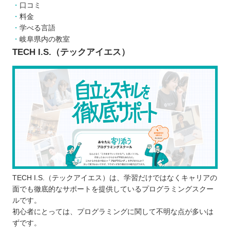
口コミ
スケジュール通りに進めなければならない
料金
独学よりも費用が高い
学べる言語
どんなプログラミング言語を学ぶのが良いのか
岐阜県内の教室
子ども向けと大人向けにプログラミングスクールに
TECH I.S.（テックアイエス）
違いはあるか
お得にプログラミングスクールに通える制度
・専門実践教育訓練
・特定一般教育訓練
・一般教育訓練
プログラミングスクールで挫折しないために
【岐阜】子ども向けのおすすめプログラミングス
クール5選
TECH I.S.（テックアイエス）は、学習だけではなくキャリアの
アーテック自考力キッズ
面でも徹底的なサポートを提供しているプログラミングスクー
アーテックエジソンアカデミー
ルです。
manalgo（まなるご）
初心者にとっては、プログラミングに関して不明な点が多いは
ながらSTEAMLAB
ずです。