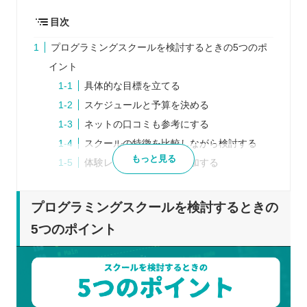
目次
プログラミングスクールを検討するときの5つのポ
イント
具体的な目標を立てる
スケジュールと予算を決める
ネットの口コミも参考にする
スクールの特徴を比較しながら検討する
もっと見る
体験レッスンがあれば参加する
プログラミングスクールを比較するときの5つのポ
イント
プログラミングスクールを検討するときの
受講形式は自分にあっているか
5つのポイント
効果的に学べるカリキュラムか
充実したサポート体制になっているか
スケジュールに無理はないか
コース料金のほかに追加費用はないか