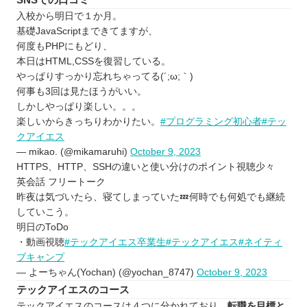
入校から明日で１か月。
基礎JavaScriptまできてますが、
何度もPHPにもどり、
本日はHTML,CSSを復習している。
やっぱりすっかり忘れちゃってる(´;ω;｀)
何事も3回は見たほうがいい。
しかしやっぱり楽しい。。。
楽しいからきっちりわかりたい。
#プログラミング初心者
#テッ
クアイエス
— mikao. (@mikamaruhi)
October 9, 2023
HTTPS、HTTP、SSHの違いと使い分けのポイント視聴少々
英会話 フリートーク
昨夜は気づいたら、寝てしまっていた💤何時でも何処でも継続
していこう。
明日のToDo
・動画視聴
#テックアイエス卒業生
#テックアイエス
#ネイティ
ブキャンプ
— よーちゃん(Yochan) (@yochan_8747)
October 9, 2023
テックアイエスのコース
テックアイエスのコースは４つに分かれており、
転職を目標と