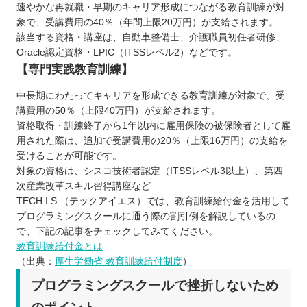
速やかな再就職・早期のキャリア形成につながる教育訓練が対
象で、受講費用の40％（年間上限20万円）が支給されます。
該当する資格・講座は、自動車整備士、介護職員初任者研修、
Oracle認定資格・LPIC（ITSSレベル2）などです。
【専門実践教育訓練】
中長期にわたってキャリアを形成できる教育訓練が対象で、受
講費用の50％（上限40万円）が支給されます。
資格取得・訓練終了から1年以内に雇用保険の被保険者として雇
用された際は、追加で受講費用の20％（上限16万円）の支給を
受けることが可能です。
対象の資格は、シスコ技術者認定（ITSSレベル3以上）、第四
次産業改革スキル習得講座など
TECH I.S.（テックアイエス）では、教育訓練給付金を活用して
プログラミングスクールに通う際の割引例を解説しているの
で、下記の記事をチェックしてみてください。
教育訓練給付金とは
（出典：
厚生労働省 教育訓練給付制度
）
プログラミングスクールで挫折しないため