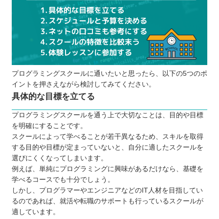
プログラミングスクールに通う5つのメリット
学習のモチベーションを保ちやすい
独学よりも勉強しやすい
質問や相談ができる
就職・転職に役立つ場合もある
プログラミングスクールに通いたいと思ったら、以下の5つのポ
実務に近いスキルも身に付けられる
イントを押さえながら検討してみてください。
プログラミングスクールに通う3つのデメリット
具体的な目標を立てる
学びたいことが学べない場合もある
プログラミングスクールを通う上で大切なことは、目的や目標
柔軟にスケジュールを調整できない場合も
を明確にすることです。
ある
スクールによって学べることが若干異なるため、スキルを取得
コストが独学よりも高い
する目的や目標が定まっていないと、自分に適したスクールを
どんなプログラミング言語を学ぶのが良いのか
選びにくくなってしまいます。
例えば、単純にプログラミングに興味があるだけなら、基礎を
プログラミングスクールに通えるお得な制度
学べるコースでも十分でしょう。
【一般教育訓練】
しかし、プログラマーやエンジニアなどのIT人材を目指してい
【特定一般訓練】
るのであれば、就活や転職のサポートも行っているスクールが
【専門実践教育訓練】
適しています。