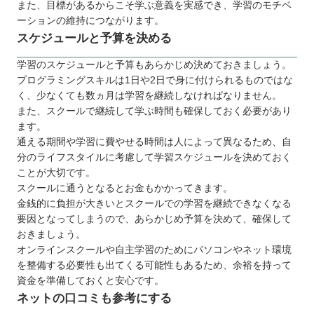
また、目標があるからこそ学ぶ意義を実感でき、学習のモチベ
プログラミングスクールで挫折しないためのポイン
ーションの維持につながります。
ト
スケジュールと予算を決める
【北海道】大人向けのおすすめプログラミングスク
学習のスケジュールと予算もあらかじめ決めておきましょう。
ール9選
プログラミングスキルは1日や2日で身に付けられるものではな
テックアイエス
く、少なくても数ヵ月は学習を継続しなければなりません。
0円スクール
また、スクールで継続して学ぶ時間も確保しておく必要があり
KENスクール
ます。
通える期間や学習に費やせる時間は人によって異なるため、自
Winスクール
分のライフスタイルに考慮して学習スケジュールを決めておく
パソコン教室アビバ
ことが大切です。
札幌WEBプログラミングスクール
スクールに通うとなるとお金もかかってきます。
金銭的に負担が大きいとスクールでの学習を継続できなくなる
ヒューマンアカデミープログラミング講座
要因となってしまうので、あらかじめ予算を決めて、確保して
techgym（テックジム）
おきましょう。
SAMURAI ENGINEER（サムライエンジニ
オンラインスクールや自主学習のためにパソコンやネット環境
ア）
を整備する必要性も出てくる可能性もあるため、余裕を持って
資金を準備しておくと安心です。
【北海道】子ども向けのおすすめプログラミングス
ネットの口コミも参考にする
クール5選