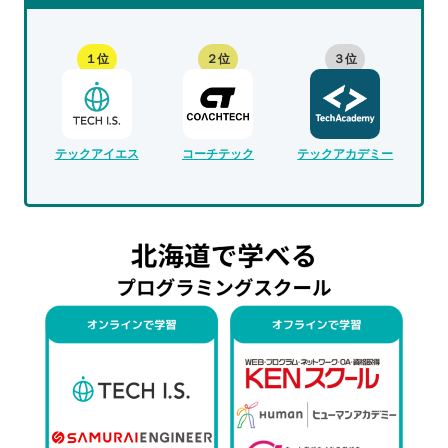
１位
２位
３位
テックアイエス
コーチテック
テックアカデミー