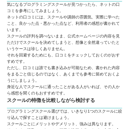
コードアドベンチャー
気になるプログラミングスクールが見つかったら、ネットの口
コミを参考にしてみましょう。
D-SCHOOL北海道
ネットの口コミには、スクールや講師の雰囲気、実際に学べた
QUREOプログラミング教室
こと、良かった点・悪かった点など、利用者の感想が書かれて
プロクラ
います。
市民パソコン塾
スクールの評判を調べないまま、公式ホームページの内容を見
ただけでスクールを決めてしまうと、想像と全然違っていたと
北海道で自分にあったプログラミングスクールを
いうケースは珍しくありません。
選ぼう
それを回避するためにも、口コミをチェックしておくのがおす
自分の住んでるエリアでプログラミングスクール
すめです。
ただし、口コミは誰でも書き込みが可能なため、書かれた内容
を探したい⭐️
をまるごと信じるのではなく、あくまでも参考に留めておくよ
北海道 / 東北
うにしましょう。
関東
身近な人でスクールに通ったことがある人がいれば、その人か
中部
ら感想を聞くのもおすすめです。
スクールの特徴を比較しながら検討する
近畿
中国
プログラミングスクール選びでは、いきなり1つのスクールに絞
四国
り込んで探すことは避けましょう。
スクールごとにメリットやデメリット、強みは異なります。
九州 / 沖縄