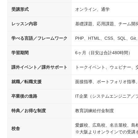
受講形式
オンライン、通学
レッスン内容
基礎課題、応用課題、チーム開
学べる言語／フレームワーク
PHP、HTML、CSS、SQL、Git、Ja
学習期間
6ヶ月（目安は合計480時間）
課外イベント／課外サポート
トークイベント、ウェビナー、
就職／転職支援
面接指導、ポートフォリオ指導
卒業後の進路
IT企業（システムエンジニア
特典／お得な制度
教育訓練給付金制度
愛媛校、広島校、名古屋校、島
校舎
※大阪よりオンラインでの受講