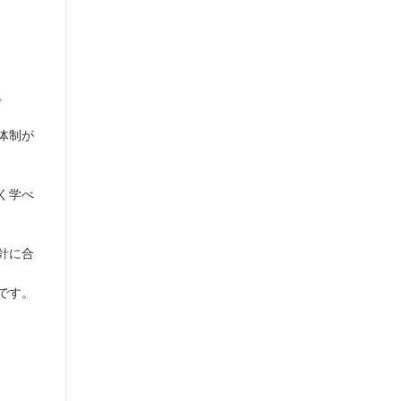
。
体制が
く学べ
針に合
です。