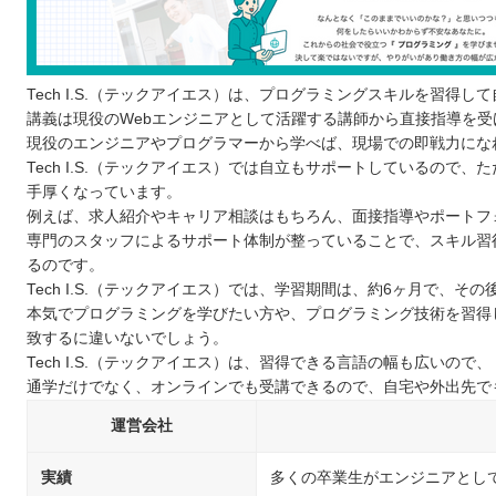
Tech I.S.（テックアイエス）は、プログラミングスキルを習
講義は現役のWebエンジニアとして活躍する講師から直接指導を
現役のエンジニアやプログラマーから学べば、現場での即戦力にな
Tech I.S.（テックアイエス）では自立もサポートしているの
手厚くなっています。
例えば、求人紹介やキャリア相談はもちろん、面接指導やポートフ
専門のスタッフによるサポート体制が整っていることで、スキル習
るのです。
Tech I.S.（テックアイエス）では、学習期間は、約6ヶ月で、
本気でプログラミングを学びたい方や、プログラミング技術を習得して
致するに違いないでしょう。
Tech I.S.（テックアイエス）は、習得できる言語の幅も広い
通学だけでなく、オンラインでも受講できるので、自宅や外出先で
運営会社
実績
多くの卒業生がエンジニアとし