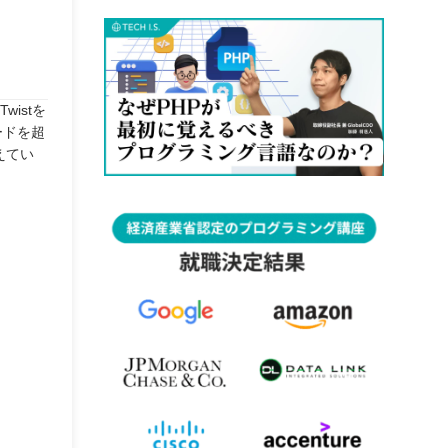
istを
ードを超
えてい