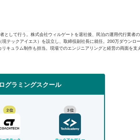
任者として行う。株式会社ウィルゲートを退社後、民泊の運用代行業者のTw
rive（現テックアイエス）を設立し、取締役副社長に就任。200万ダウンロ
カリキュラム制作も担当。現場でのエンジニアリングと経営の両面を支
ログラミングスクール
２位
３位
コーチテック
テックアカデミー