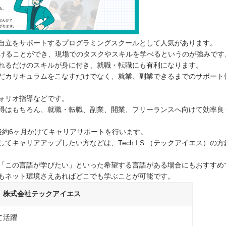
得して自立をサポートするプログラミングスクールとして人気があります。
受けることができ、現場でのタスクやスキルを学べるというのが強みです
れるだけのスキルが身に付き、就職・転職にも有利になります。
で、ただカリキュラムをこなすだけでなく、就業、副業できるまでのサポート
ォリオ指導などです。
得はもちろん、就職・転職、副業、開業、フリーランスへ向けて効率良
その後約6ヶ月かけてキャリアサポートを行います。
キャリアアップしたい方などは、Tech I.S.（テックアイエス）の方
ので、「この言語が学びたい」といった希望する言語がある場合にもおすすめ
もネット環境さえあればどこでも学ぶことが可能です。
株式会社テックアイエス
て活躍