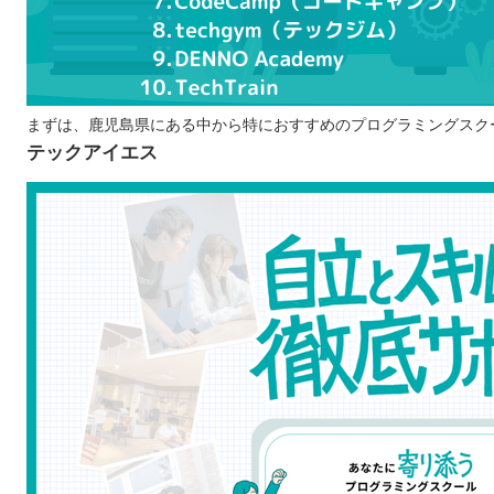
エンジニアとして働くための知識が身に付く
プログラムスクールで学ぶ際の注意点
学習を無理なく続けられるか考える
プログラミングを学ぶ目的をはっきりさせる
まずは、鹿児島県にある中から特におすすめのプログラミングスク
テックアイエス
学びやすい環境かチェックする
鹿児島で自分に合ったプログラムスクールを選ぼう！
自分の住んでるエリアでプログラミングスクールを探したい
北海道 / 東北
関東
中部
近畿
中国
四国
九州 / 沖縄