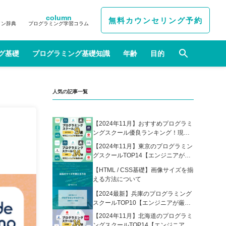
column
無料カウンセリング予約
イン辞典
プログラミング学習コラム
グ基礎
プログラミング基礎知識
年齢
目的
人気の記事一覧
【2024年11月】おすすめプログラミ
ングスクール優良ランキング！現役
エンジニアが選んだ人気プログラミ
【2024年11月】東京のプログラミン
ングスクールの比較表あり
グスクールTOP14【エンジニアが厳
選】
【HTML / CSS基礎】画像サイズを揃
える方法について
【2024最新】兵庫のプログラミング
スクールTOP10【エンジニアが厳
選】
【2024年11月】北海道のプログラミ
ングスクールTOP14【エンジニアが