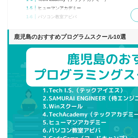
ヒューマンアカデミー
パソコン教室アビバ
CodeCamp（コードキャンプ）
techgym（テックジム）
鹿児島のおすすめプログラムスクール10選
DENNO Academy
TechTrain
プログラムスクールを選ぶポイント
学びたい言語を選択できるか
目的に合うカリキュラムか
オンラインと通学のどちらか
料金などは適切か
就職や転職のサポート体制はどうなっているか
プログラムスクールで学習するメリット
独学よりも効率的に学べる
ポートフォリオを作成し、実績として提示できる
わからない部分を質問しやすい