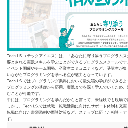
将来のなりたい姿や目的をはっきりさせておく
最後まで学び続けられるスクールを選ぶ
無料のカウンセリングや体験レッスンに参加する
宮崎で自分に合ったプログラムスクールを選ぼう！
自分の住んでるエリアでプログラミングスクールを探したい
Tech I.S.（テックアイエス）は、「あなたに寄り添うプログ
北海道 / 東北
要とされる実践スキルを学ぶことができるプログラムスクールです
関東
イベント開催やチーム開発、卒業生コミュニティなど、受講生が集
中部
いながらプログラミングを学べる点が魅力となっています。
Tech I.S.ではプログラミング業界において最先端の学びがで
近畿
プログラミングの基礎から応用、実践までを深く学んでいくため、
中国
むことが可能です。
四国
中には、プログラミングを学んだからと言って、未経験でも現場で
しかし、Tech I.S.では就職・転職活動に向けたサポート体制も充
九州 / 沖縄
転職に向けた書類添削や面談対策など、ステップに応じた相談・ア
す。