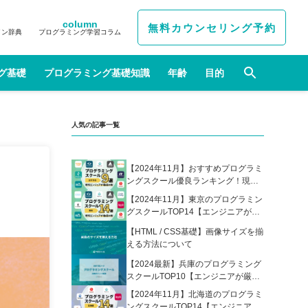
column
無料カウンセリング予約
イン辞典
プログラミング学習コラム
グ基礎
プログラミング基礎知識
年齢
目的
人気の記事一覧
【2024年11月】おすすめプログラミ
ングスクール優良ランキング！現役
エンジニアが選んだ人気プログラミ
【2024年11月】東京のプログラミン
ングスクールの比較表あり
グスクールTOP14【エンジニアが厳
選】
【HTML / CSS基礎】画像サイズを揃
える方法について
【2024最新】兵庫のプログラミング
スクールTOP10【エンジニアが厳
選】
【2024年11月】北海道のプログラミ
ングスクールTOP14【エンジニアが