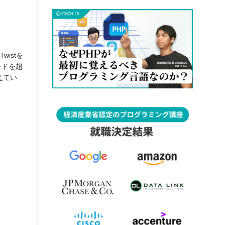
istを
ードを超
えてい