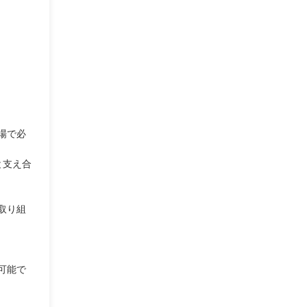
場で必
と支え合
取り組
可能で