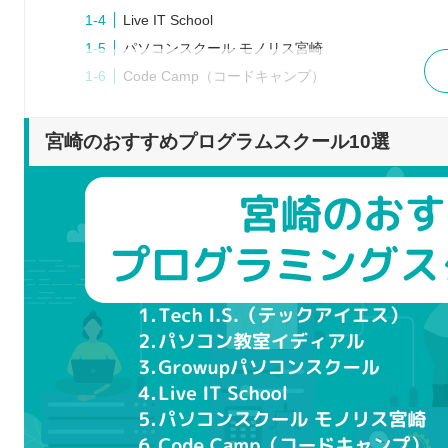
Live IT School
パソコンスクール モノリス宮崎
Code Camp（コードキャンプ）
RUNTEQ（ランテック）
DMM WEB CAMP
宮崎のおすすめプログラムスクール10選
POTEPAN CAMP（ポテパンキャンプ）
tech boost（テックブースト）
プログラムスクールを選ぶポイント
学習のゴールをどこに見据えるか
学びたいプログラム言語を習得できるか
受講形式はオンラインと通学のどちらか
卒業後のキャリアサポートも用意されているか
料金は自分に合っているか
プログラムスクールで学習するメリット
カリキュラムに沿って効率良く学べる
わからないところも講師に聞ける