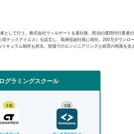
任者として行う。株式会社ウィルゲートを退社後、民泊の運用代行業者のTw
rive（現テックアイエス）を設立し、取締役副社長に就任。200万ダウンロ
カリキュラム制作も担当。現場でのエンジニアリングと経営の両面を支
ログラミングスクール
２位
３位
コーチテック
テックアカデミー