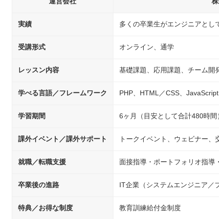
運営会社
株
実績
多くの卒業生がエンジニアとし
受講形式
オンライン、通学
レッスン内容
基礎課題、応用課題、チーム開
学べる言語／フレームワーク
PHP、HTML／CSS、JavaScript
学習期間
6ヶ月（目安として合計480時間
課外イベント／課外サポート
トークイベント、ウェビナー、
就職／転職支援
面接指導・ポートフォリオ指導
卒業後の進路
IT企業（システムエンジニア
特典／お得な制度
教育訓練給付金制度