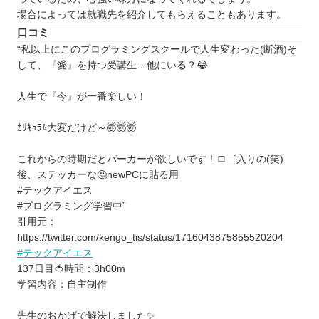
を探したい⭐️
場合によっては就職先を紹介してもらえることもあります。
北海道 / 東北
口コミ
関東
“私以上にこのプログラミングスクールで人生変わった(断酒)そ
中部
して、『愛』を持つ受講生…他にいる？😂
近畿
人生で『今』が一番楽しい！
中国
四国
ｶﾘｷｭﾗﾑ大変だけど～🤯🤯🤯
九州 / 沖縄
これからの時期だとパーカーが欲しいです！ロゴ入りの(笑)
後、ステッカーな🤔newPCに貼る用
#テックアイエス
#プログラミング学習中”
引用元：
https://twitter.com/kengo_tis/status/1716043875855520204
#テックアイエス
137日目🍅時間：3h00m
学習内容：自主制作
先生のおかげで解決しました✨