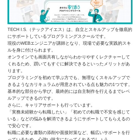
仕事と学習のスケジュールを合わせにくい
想定した学習内容と違う
コースなどによるが高額な受講料金が発生
する
TECH I.S.（テックアイエス）は、自立とスキルアップを徹底的
どんなプログラミング言語を学ぶのが良いのか
にサポートしているプログラミングスクールです。
現役のWEBエンジニアが講師となり、現場で必要な実践的スキ
子ども向けと大人向けにプログラミングスクールに
ルを身に付けられます。
違いはあるか
オンラインでも画面共有しながらわかりやすくレクチャーして
お得にプログラミングスクールに通える制度
くれるため、躓いてもすぐに解決できるといったメリットがあ
ります。
プログラミングスクールで挫折しないために
プログラミングを初めて学ぶ方でも、無理なくスキルアップで
【山梨】子ども向けのおすすめプログラミングス
きるようなカリキュラムが用意されている点も魅力の1つです。
クール3選
基本的な部分から学び、最終的には自主制作を行えるまでレベ
プログラミング教育 HALLO
ルアップできるのです。
さらに、キャリアサポートも行っています。
トライ式プログラミング教室
「実務未経験から転職したい」「初めての転職で不安を感じて
プロクラ
いる」などの悩みを解消できるようにサポートしてもらえるの
自分にあったスクールを選ぼう
で安心です。
自分の住んでるエリアでプログラミングスクール
転職に必要な書類の添削や面接対策など、幅広いサポートを行
っているため、心強い味方になってくれるでしょう。