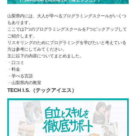
プログラミングスクールを比較するときの5つのポ
イント
山梨県内には、大人が学べるプログラミングスクールがいくつ
しっかりとサポートしてくれるスクールか
もあります。
スケジュールは詰まり過ぎていないか
ここでは7つのプログラミングスクールを7つピックアップして
カリキュラムは充実しているか
ご紹介します。
リスキリングのためにプログラミングを学びたいと考えている
オンラインとオフラインのどちらか
方は参考にしてみてください。
受講料金はいくらか
主に以下の内容についてまとめました。
プログラミングスクールに通う5つのメリット
口コミ
一緒に学ぶ人がいるからモチベーションが
料金
学べる言語
下がりにくい
山梨県内の教室
実務に役立つ知識やスキルを学べる
TECH I.S.（テックアイエス）
独学より効率的かつ効果的な学習を実践で
きる
周りの仲間や講師に相談できる
転職に役立つアドバイスをもらえる
プログラミングスクールに通う3つのデメリット