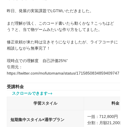
昨日、発展の実装課題でLGTMいただきました。
まだ理解が浅く、このコード書いたら動くかな？こっちはど
う？と、当て物ゲームみたいな作り方をしてました。
修正依頼が来た時は泣きそうになりましたが、ライフコーチに
相談しながら無事完了！
現時点での理解度 自己評価25%”
引用元：
https://twitter.com/mofutomama/status/1715850834859409747
受講料金
スクロールできます
学習スタイル
料金
一括：712,800円（
短期集中スタイル×通学プラン
分割：月額21,200円