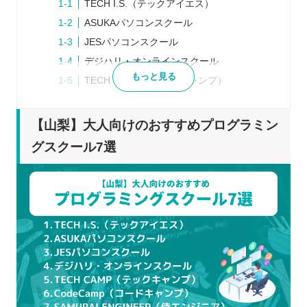
TECH I.S.（テックアイエス）
ASUKAパソコンスクール
JESパソコンスクール
デジハリ・オンラインスクール
もっと見る
TECH CAMP（テックキャンプ）
CodeCamp（コードキャンプ）
SAMURAI ENGINEER（侍エンジニア）
【山梨】大人向けのおすすめプログラミン
プログラミングスクールを検討するときの5つのポ
グスクール7選
イント
目指すべき場所を決める
どの程度の予算や時間を確保できるか決め
る
口コミや体験談から自分にあっているか見
極める
説明会や体験レッスンを積極的に利用する
最初から1ヶ所に絞らない