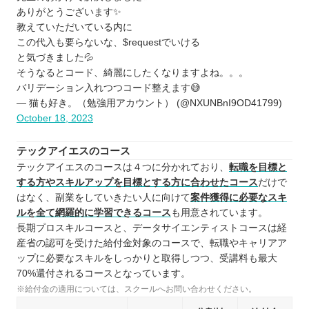
ありがとうございます✨
教えていただいている内に
この代入も要らないな、$requestでいける
と気づきました💦
そうなるとコード、綺麗にしたくなりますよね。。。
バリデーション入れつつコード整えます😅
— 猫も好き。（勉強用アカウント） (@NXUNBnI9OD41799)
October 18, 2023
テックアイエスのコース
テックアイエスのコースは４つに分かれており、
転職を目標と
する方やスキルアップを目標とする方に合わせたコース
だけで
はなく、副業をしていきたい人に向けて
案件獲得に必要なスキ
ルを全て網羅的に学習できるコース
も用意されています。
長期プロスキルコースと、データサイエンティストコースは経
産省の認可を受けた給付金対象のコースで、転職やキャリアア
ップに必要なスキルをしっかりと取得しつつ、受講料も最大
70%還付されるコースとなっています。
※給付金の適用については、スクールへお問い合わせください。