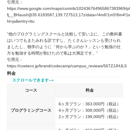
引用元：
https://www.google.com/maps/contrib/102436764965867383969
fj__BHausI/@35.6183587,139.727513,17z/data=!4m6!1m5!8m4!
hl=ja&entry=ttu
“他のプログラミングスクールと比較して安い上に、この教科書
はいつでもまたみれる訳ですし、たくさんレッスンも受けられ
ましたし、独学のように「何から学ぶのか？」という勉強の仕
方を勉強する時間が割けたので私は大満足です。”
引用元：
https://coeteco.jp/brand/codecamp/campus_reviews/567ZJJHJL5
料金
スクロールできます
コース
料金
6ヶ月プラン：363,000円（税込）
プログラミングコース
4ヶ月プラン：308,000円（税込）
2ヶ月プラン：198,000円（税込）