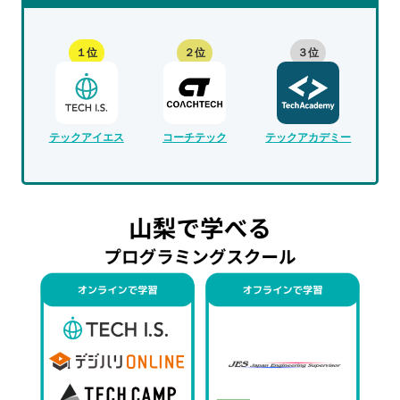
１位
２位
３位
テックアイエス
コーチテック
テックアカデミー