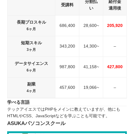
分割払
給付金
受講料
い
適用後
長期プロスキル
686,400
28,600~
205,920
6ヶ月
短期スキル
343,200
14,300~
–
3ヶ月
データサイエンス
987,800
41,158~
427,800
6ヶ月
副業
457,600
19,066~
–
4ヶ月
学べる言語
テックアイエスではPHPをメインに教えていますが、他にも
HTMLやCSS、JavaScriptなどを学ぶことも可能です。
ASUKAパソコンスクール