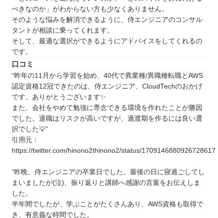
べきなのか」がわからない方も少なくありません。
そのような悩みを解消できるように、侍エンジニアのコンサル
タントが相談に乗ってくれます。
そして、最適な選択ができるようにアドバイスをしてくれるの
です。
口コミ
“昨年の11月から学習を始め、40代で異業種/異職種転職とAWS
認定資格12冠できたのは、侍エンジニア、CloudTechのおかげ
です。ありがとうございます✨
また、会社をやめて勉強に専念できる環境を作れたことが勝因
でした。退職はリスクが高いですが、過渡期を作るには良い選
択でした💡”
引用元：
https://twitter.com/hinono2thinono2/status/1709146880926728617
“昨晩、侍エンジニアの卒業日でした。最後の日に寝過ごしてし
まいましたが(泣)、振り返りと講師へ感謝の言葉をお伝えしま
した。
半年間でしたが、学ぶことがたくさんあり、AWS資格も取得で
き、有意義な時間でした。