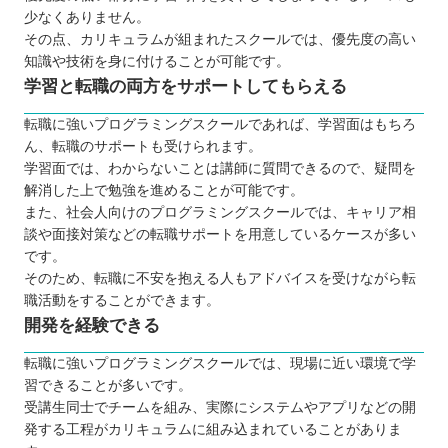
少なくありません。
高すぎる理想を追い求めないように注意す
その点、カリキュラムが組まれたスクールでは、優先度の高い
る
知識や技術を身に付けることが可能です。
千葉で学べる転職に強いプログラミングスクールに
学習と転職の両方をサポートしてもらえる
通ってみよう
転職に強いプログラミングスクールであれば、学習面はもちろ
自分の住んでるエリアでプログラミングスクールを
ん、転職のサポートも受けられます。
探したい⭐️
学習面では、わからないことは講師に質問できるので、疑問を
北海道 / 東北
解消した上で勉強を進めることが可能です。
また、社会人向けのプログラミングスクールでは、キャリア相
関東
談や面接対策などの転職サポートを用意しているケースが多い
中部
です。
近畿
そのため、転職に不安を抱える人もアドバイスを受けながら転
職活動をすることができます。
中国
開発を経験できる
四国
九州 / 沖縄
転職に強いプログラミングスクールでは、現場に近い環境で学
習できることが多いです。
受講生同士でチームを組み、実際にシステムやアプリなどの開
発する工程がカリキュラムに組み込まれていることがありま