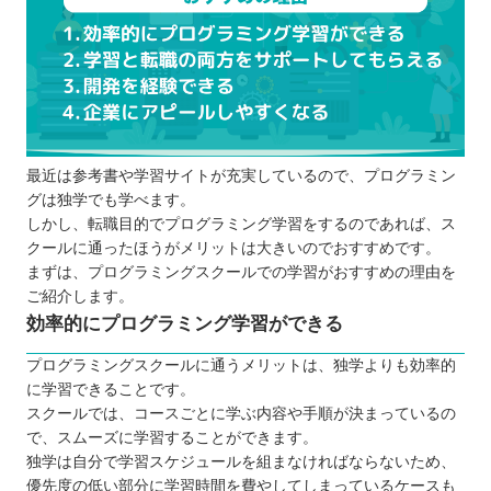
ルの選び方
受講形式が自分に合っているか
目的に合ったプログラミング学習ができる
か
ポートフォリオ作成の指導があるか
最近は参考書や学習サイトが充実しているので、プログラミン
どんな企業に転職した実績があるか
グは独学でも学べます。
先端技術や最新情報に詳しい講師がいるか
しかし、転職目的でプログラミング学習をするのであれば、ス
転職サポートが整っているか
クールに通ったほうがメリットは大きいのでおすすめです。
受講費用がお得になる制度はあるか
まずは、プログラミングスクールでの学習がおすすめの理由を
ご紹介します。
口コミの評判がいいプログラミングスクー
効率的にプログラミング学習ができる
ルなのか
転職のためにプログラミングスクールで学習する際
プログラミングスクールに通うメリットは、独学よりも効率的
に学習できることです。
に注意したいこと
スクールでは、コースごとに学ぶ内容や手順が決まっているの
明確な目的を持ってプログラミングスクー
で、スムーズに学習することができます。
ルに通う
独学は自分で学習スケジュールを組まなければならないため、
自ら積極的に学習する気持ちを持つ
優先度の低い部分に学習時間を費やしてしまっているケースも