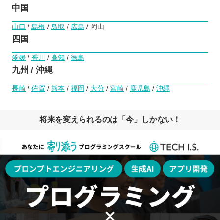
中国
山口
/
島根
/
鳥取
/
広島
/ 岡山
四国
愛媛
/
香川
/
高知
/
徳島
九州 / 沖縄
長崎
/
佐賀
/
熊本
/
福岡
/
大分
/
宮崎
/
鹿児島
/
沖縄
将来を変えられるのは「今」しかない！