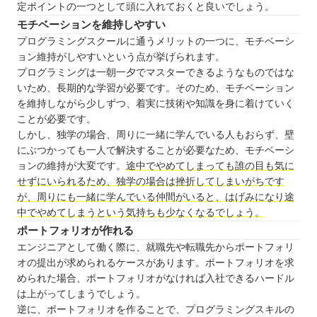
定ポイントの一つとして頭に入れておくと良いでしょう。
モチベーションを維持しやすい
プログラミングスクールに通うメリットの一つに、モチベーシ
ョン維持がしやすいという点が挙げられます。
プログラミングは一朝一夕でマスターできるようなものではな
いため、長期的な学習が必要です。そのため、モチベーション
を維持しながら少しずつ、着実に技術や知識を身に着けていく
ことが必要です。
しかし、独学の場合、周りに一緒に学んでいる人もおらず、壁
にぶつかっても一人で解決することが必要なため、モチベーシ
ョンの維持が大変です。
途中でやめてしまっても誰の目も気に
せずにいられるため、独学の場合は挫折してしまいがちです
が、周りにも一緒に学んでいる仲間がいると、はげみになり途
中でやめてしまうという気持ちも少なくなるでしょう。
ポートフォリオが作れる
エンジニアとして働く際に、就職先や転職先からポートフォリ
オの提出が求められるケースがあります。ポートフォリオを求
められた場合、ポートフォリオがなければ入社できるハードル
は上がってしまうでしょう。
逆に、ポートフォリオを作ることで、プログラミングスキルの