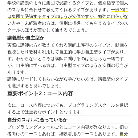
学校の講義のように集団で受講するタイプと、個別指導で個人
のスキルに合わせて教えてくれるタイプがあります。
一般的に
は集団で受講するタイプのほうが安価ですが、勉強に自信がな
い方や、未経験者の方は、個別に指導してもらえるタイプのス
クールのほうが安心して通えるでしょう。
講義型か自主型か
実際に講師の方が教えてくれる講師主導型のタイプと、動画を
視聴したり教材を利用して自主的に学ぶ自主型タイプがありま
す。わからないところは講師に聞けるのはどちらも一緒です
が、自主的に学べる方は、自主型タイプのほうが安価の傾向が
あります。
講師にリードしてもらいながら学びたい方は、講義型のタイプ
を選択すると良いでしょう。
重要ポイント2：コース内容
次に、コース内容についても、プログラミングスクールを選択
する上では重要なポイントとなります。
自分のスキルに合っているか
プログラミングスクールごとにコース内容が異なります。初心
者向けのコースもあれば、経験者用のコースもあります。
自分