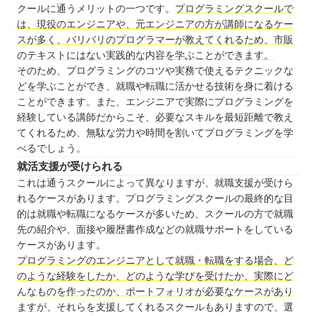
クールに通うメリットの一つです。
プログラミングスクールで
は、現役のエンジニアや、元エンジニアの方が講師になるケー
スが多く、バリバリのプログラマーが教えてくれるため、市販
のテキストにはない実践的な内容を学ぶことができます。
そのため、プログラミングのコツや実務で使えるテクニックな
どを学ぶことができ、就職や転職に活かせる技術を身に着ける
ことができます。また、エンジニアで実際にプログラミングを
経験している講師だからこそ、必要なスキルを最短距離で教え
てくれるため、無駄な労力や時間を割いてプログラミングを学
べるでしょう。
就活支援が受けられる
これは通うスクールによって異なりますが、就職支援が受けら
れるケースがあります。プログラミングスクールの最終的な目
的は就職や転職になるケースが多いため、スクールの方で就職
先の紹介や、面接や履歴書作成などの就職サポートをしている
ケースがあります。
プログラミングのエンジニアとして就職・転職をする場合、ど
のような経験をしたか、どのような学びを受けたか、実際にど
んなものを作ったのか、ポートフォリオが必要なケースがあり
ます
が、それらを支援してくれるスクールもありますので、選