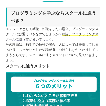
重要ポイント5：費用
重要ポイント6：教育訓練給付金制度
プログラミングを学ぶならスクールに通う
重要ポイント7：卒業生の声
べき？
重要ポイント8：口コミ
エンジニアとして就職・転職をしたい場合、プログラミングス
広島で就職・転職におすすめのプログラミングスク
クールには通うべきなのでしょうか？
結論、プログラミングス
ール
クールに通う方が良いでしょう。
TECH I.S.
その理由は、独学での勉強の場合、人によっては挫折してしま
ったり、しっかりとした知識が身につけられなかったりしてし
DMM WEBCAMP
まうからです。スクールに通うメリットについて見ていきまし
TECH CAMP
ょう。
SAMURAI ENGINEER
スクールに通うメリット
CodeCamp
TechAcademy
techgym
Winスクール
プログラミングスクールで利用できる教育訓練給付
金とは？