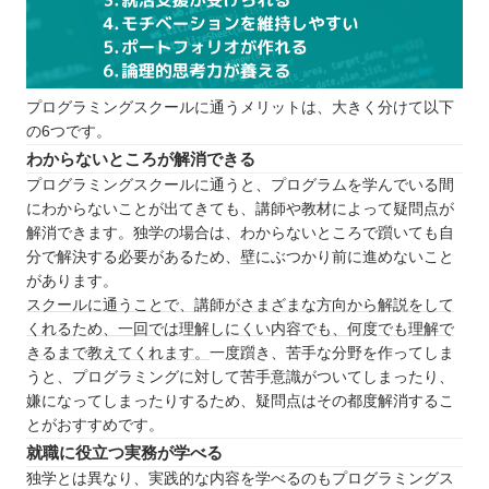
教育訓練給付金とは？
教育訓練給付金の対象者
教育訓練給付金利用の流れ
プログラミングスクールに通うメリットは、大きく分けて以下
まとめ：広島でのプログラミングはスクールで学ぼ
の6つです。
う！
わからないところが解消できる
自分の住んでるエリアでプログラミングスクールを
プログラミングスクールに通うと、プログラムを学んでいる間
探したい⭐️
にわからないことが出てきても、講師や教材によって疑問点が
北海道 / 東北
解消できます。独学の場合は、わからないところで躓いても自
分で解決する必要があるため、壁にぶつかり前に進めないこと
関東
があります。
中部
スクールに通うことで、講師がさまざまな方向から解説をして
近畿
くれるため、一回では理解しにくい内容でも、何度でも理解で
きるまで教えてくれます。
一度躓き、苦手な分野を作ってしま
中国
うと、プログラミングに対して苦手意識がついてしまったり、
四国
嫌になってしまったりするため、疑問点はその都度解消するこ
九州 / 沖縄
とがおすすめです。
就職に役立つ実務が学べる
独学とは異なり、実践的な内容を学べるのもプログラミングス