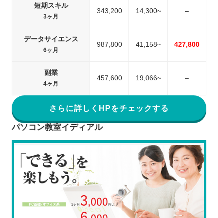
短期スキル
343,200
14,300~
–
3ヶ月
データサイエンス
987,800
41,158~
427,800
6ヶ月
副業
457,600
19,066~
–
4ヶ月
さらに詳しくHPをチェックする
パソコン教室イディアル