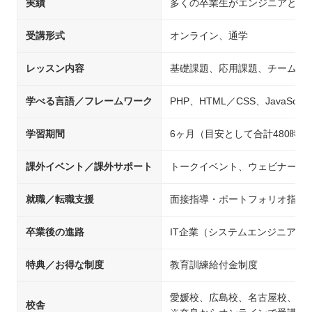
実績
多くの卒業生がエンジニアとし
受講形式
オンライン、通学
レッスン内容
基礎課題、応用課題、チーム開
学べる言語／フレームワーク
PHP、HTML／CSS、JavaScript
学習期間
6ヶ月（目安として合計480時間
課外イベント／課外サポート
トークイベント、ウェビナー、
就職／転職支援
面接指導・ポートフォリオ指導
卒業後の進路
IT企業（システムエンジニア
特典／お得な制度
教育訓練給付金制度
愛媛校、広島校、名古屋校、島
校舎