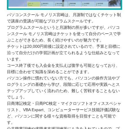
パソコンスクール モノリス宮崎は、月謝制ではなくチケット制
で講座の受講が可能なプログラムスクールです。
プログラムスクールというと月謝制の所が多いですが、パソコ
ンスクール モノリス宮崎はチケットを使って自分のペースで学
ぶことができるため、長く続けやすいのが魅力です。
チケットは20,000円前後に設定されているので、予算と目標に
沿って自分だけの学習計画が立てられるような仕組みとなって
います。
コース終了後でも入会金を支払えば復学も可能となっており、
目標に合わせて知識を深めることができます。
パソコン操作に慣れていない方でも、パソコンの操作方法やプ
ログラミングの基礎から学び、段階に応じて応用や実践へとス
テップアップしていく流れのため、難しく苦戦することもない
でしょう。
日商簿記検定・日商PC検定・マイクロソフトオフィススペシャ
リスト、VBA Expart、コンピューターサービス技能評価試験な
ど、パソコンに関する様々な資格取得を目指すことも可能で
す。
公共職業訓練や求職者支援訓練等にも力を入れているので、プ