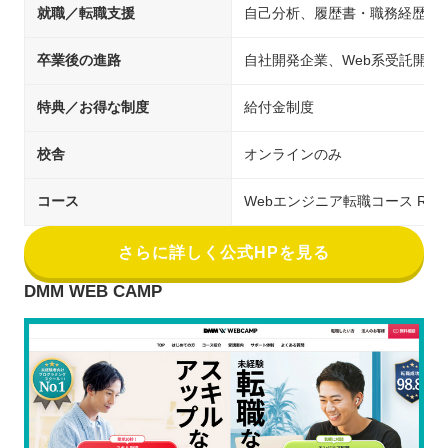
就職／転職支援
自己分析、履歴書・職務経歴書
卒業後の進路
自社開発企業、Web系受託開発
特典／お得な制度
給付金制度
校舎
オンラインのみ
コース
Webエンジニア転職コース Ruby o
さらに詳しく公式HPを見る
DMM WEB CAMP