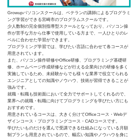
Growupパソコンスクールは、ベテランの講師によるプログラミ
ング学習ができる宮崎市のプログラムスクールです。
少人数制の完全個別指導型スクールとなっており、パソコン操
作が苦手な方から仕事で使用している方まで、一人ひとりのレ
ベルに合わせた学習ができます。
プログラミング学習では、学びたい言語に合わせて各コースが
用意されています。
また、パソコン操作研修やOffice研修、プログラミング基礎研
修、ホームページ作成研修などが行える企業向けの研修を多く
実施しているため、未経験からでも様々な業界で役立てられる
エンジニアとしての知識やノウハウ、技術が習得できることが
強みです。
就職・転職も技術面において全力でサポートしてくれるので、
業界への就職・転職に向けてプログラミングを学びたい方にも
おすすめです。
用意されているコースは、大きく分けてOfficeコース・Webデ
ザインコース・プログラミングコース・CADコースです。
学びたいものだけを選んで受講できる仕組みになっている月額
制プランも用意されているので、幅広い知識やノウハウを身に