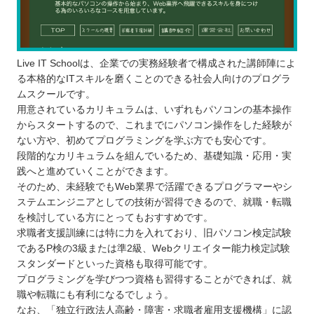
Live IT Schoolは、企業での実務経験者で構成された講師陣によ
る本格的なITスキルを磨くことのできる社会人向けのプログラ
ムスクールです。
用意されているカリキュラムは、いずれもパソコンの基本操作
からスタートするので、これまでにパソコン操作をした経験が
ない方や、初めてプログラミングを学ぶ方でも安心です。
段階的なカリキュラムを組んでいるため、基礎知識・応用・実
践へと進めていくことができます。
そのため、未経験でもWeb業界で活躍できるプログラマーやシ
ステムエンジニアとしての技術が習得できるので、就職・転職
を検討している方にとってもおすすめです。
求職者支援訓練には特に力を入れており、旧パソコン検定試験
であるP検の3級または準2級、Webクリエイター能力検定試験
スタンダードといった資格も取得可能です。
プログラミングを学びつつ資格も習得することができれば、就
職や転職にも有利になるでしょう。
なお、「独立行政法人高齢・障害・求職者雇用支援機構」に認