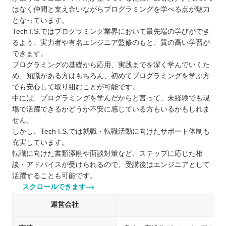
宮崎で自分に合ったプログラムスクールを選ぼ
はなく仲間と支え合いながらプログラミングを学べる点が魅力
う！
となっています。
自分の住んでるエリアでプログラミングスクールを
Tech I.S.ではプログラミング業界において最先端の学びができ
るよう、実力者や有名エンジニア監修のもと、質の高い学習が
探したい⭐️
できます。
北海道 / 東北
プログラミングの基礎から応用、実践までを深く学んでいくた
関東
め、知識がある方はもちろん、初めてプログラミングを学ぶ方
中部
でも安心して取り組むことが可能です。
中には、プログラミングを学んだからと言って、未経験でも現
近畿
場で活躍できるかどうか不安に感じている方もいるかもしれま
中国
せん。
四国
しかし、Tech I.S.では就職・転職活動に向けたサポート体制も
九州 / 沖縄
充実しています。
転職に向けた書類添削や面談対策など、ステップに応じた相
談・アドバイスが受けられるので、受講後はエンジニアとして
活躍することも可能です。
スクロールできます
運営会社
株