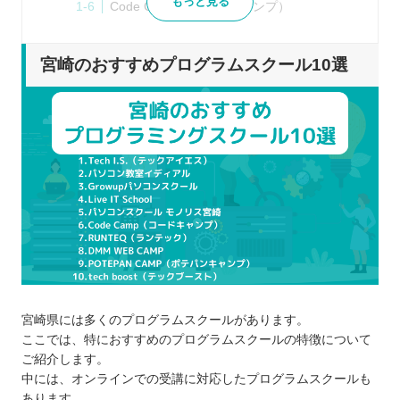
もっと見る
Code Camp（コードキャンプ）
RUNTEQ（ランテック）
DMM WEB CAMP
宮崎のおすすめプログラムスクール10選
POTEPAN CAMP（ポテパンキャンプ）
tech boost（テックブースト）
プログラムスクールを選ぶポイント
学習のゴールをどこに見据えるか
学びたいプログラム言語を習得できるか
受講形式はオンラインと通学のどちらか
卒業後のキャリアサポートも用意されてい
るか
料金は自分に合っているか
プログラムスクールで学習するメリット
宮崎県には多くのプログラムスクールがあります。
カリキュラムに沿って効率良く学べる
ここでは、特におすすめのプログラムスクールの特徴について
わからないところも講師に聞ける
ご紹介します。
中には、オンラインでの受講に対応したプログラムスクールも
ポートフォリオも制作できる
あります。