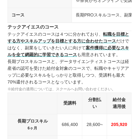
※奈良からオンラインで受講可
コース
長期PROスキルコース、副業
テックアイエスのコース
テックアイエスのコースは４つに分かれており、
転職を目標と
する方やスキルアップを目標とする方に合わせたコース
だけで
はなく、副業をしていきたい人に向けて
案件獲得に必要なスキ
ルを全て網羅的に学習できるコース
も用意されています。
長期プロスキルコースと、データサイエンティストコースは経
産省の認可を受けた給付金対象のコースで、転職やキャリアア
ップに必要なスキルをしっかりと取得しつつ、受講料も最大
70%還付されるコースとなっています。
※給付金の適用については、スクールへお問い合わせください。
分割払
給付金
受講料
い
適用後
長期プロスキル
686,400
28,600~
205,920
6ヶ月