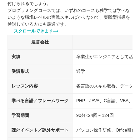
付けられるでしょう。
プログラミングコースでは、いずれのコースも独学では学べな
いような職場レベルの実践スキルばかりなので、実践型指導を
検討している方にも最適です。
スクロールできます
運営会社
実績
卒業生がエンジニアとして活躍
受講形式
通学
レッスン内容
各言語のスキル取得、データベ
学べる言語／フレームワーク
PHP、JAVA、C言語、VBA、Java
学習期間
90分×24回～124回
課外イベント／課外サポート
パソコン操作研修、Office