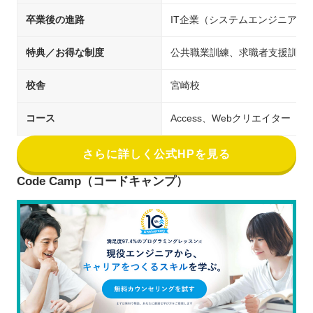
卒業後の進路
IT企業（システムエンジニア／
特典／お得な制度
公共職業訓練、求職者支援訓練
校舎
宮崎校
コース
Access、Webクリエイター
さらに詳しく公式HPを見る
Code Camp（コードキャンプ）