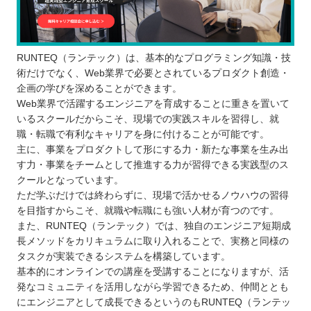
RUNTEQ（ランテック）は、基本的なプログラミング知識・技
術だけでなく、Web業界で必要とされているプロダクト創造・
企画の学びを深めることができます。
Web業界で活躍するエンジニアを育成することに重きを置いて
いるスクールだからこそ、現場での実践スキルを習得し、就
職・転職で有利なキャリアを身に付けることが可能です。
主に、事業をプロダクトして形にする力・新たな事業を生み出
す力・事業をチームとして推進する力が習得できる実践型のス
クールとなっています。
ただ学ぶだけでは終わらずに、現場で活かせるノウハウの習得
を目指すからこそ、就職や転職にも強い人材が育つのです。
また、RUNTEQ（ランテック）では、独自のエンジニア短期成
長メソッドをカリキュラムに取り入れることで、実務と同様の
タスクが実装できるシステムを構築しています。
基本的にオンラインでの講座を受講することになりますが、活
発なコミュニティを活用しながら学習できるため、仲間ととも
にエンジニアとして成長できるというのもRUNTEQ（ランテッ