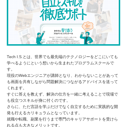
勉強時間を確保できるか確認する
無料講義や体験レッスンに参加する
滋賀で自分に合ったプログラムスクールを選ぼ
う！
自分の住んでるエリアでプログラミングスクールを
探したい⭐️
北海道 / 東北
Tech I.S.とは、世界でも最先端のテクノロジーをどこにいても
関東
学べるようにという想いから生まれたプログラムスクールで
中部
す。
近畿
現役のWebエンジニアが講師となり、わからないことがあって
も画面を共有しながら問題解決につながるアドバイスを送って
中国
くれます。
四国
すぐに答えを教えず、解決の仕方を一緒に考えることで現場で
九州 / 沖縄
も役立つスキルが身に付くのです。
さらに、ただ言語を学ぶだけでなく自立するために実践的な開
発も行えるカリキュラムとなっています。
就職や転職、副業を行うまで専門のキャリアサポートを受けら
れる点も大きなメリットです。