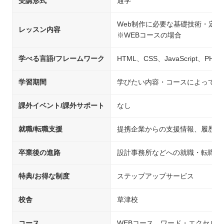
受講形式
通学
Web制作に必要な基礎技術・定
レッスン内容
※WEBコースの場合
学べる言語/フレームワーク
HTML、CSS、JavaScript、PHP、
学習期間
学びたい内容・コースによって異
課外イベント/課外サポート
なし
就職/転職支援
提携企業からの支援情報、履歴書
卒業後の進路
設計事務所などへの就職・転職
特典/お得な制度
ステップアップサービス
校舎
草津校
コース
WEBコース、ワード・エクセル