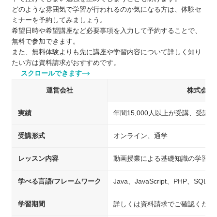
どのような雰囲気で学習が行われるのか気になる方は、体験セ
ミナーを予約してみましょう。
希望日時や希望講座など必要事項を入力して予約することで、
無料で参加できます。
また、無料体験よりも先に講座や学習内容について詳しく知り
たい方は資料請求がおすすめです。
スクロールできます
運営会社
株式会社
実績
年間15,000人以上が受講、受講満
受講形式
オンライン、通学
レッスン内容
動画授業による基礎知識の学習、
学べる言語/フレームワーク
Java、JavaScript、PHP、SQL
学習期間
詳しくは資料請求でご確認くださ