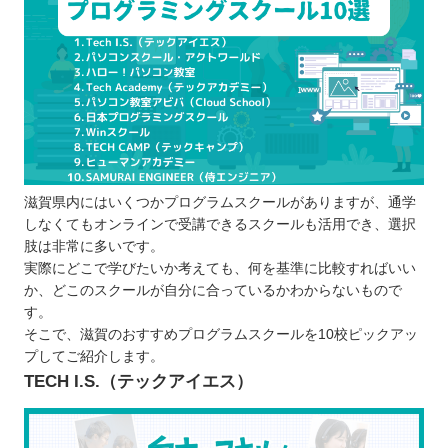
プログラムスクールを選ぶポイント
効率良く目的に合った学習ができるか
受講内容に習得したい言語は含まれている
か
通学・オンラインで継続しやすい方を選べ
るか
卒業後のサポート体制は万全か
滋賀県内にはいくつかプログラムスクールがありますが、通学
料金に無理はないか
しなくてもオンラインで受講できるスクールも活用でき、選択
プログラムスクールで学習するメリット
肢は非常に多いです。
短期間で効率的に学べる
実際にどこで学びたいか考えても、何を基準に比較すればいい
か、どこのスクールが自分に合っているかわからないもので
講師にわからないところを質問できる
す。
勉強のモチベーションを保ちやすい
そこで、滋賀のおすすめプログラムスクールを10校ピックアッ
教育訓練給付金制度を受けられる場合もあ
プしてご紹介します。
る
TECH I.S.（テックアイエス）
プログラムスクールで学ぶ際の注意点
勉強する目的を明確にしておく