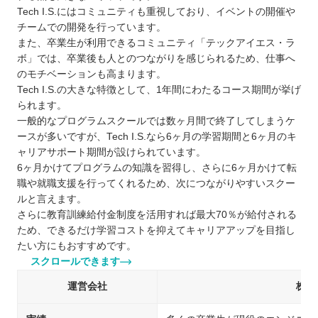
Tech I.S.にはコミュニティも重視しており、イベントの開催や
チームでの開発を行っています。
また、卒業生が利用できるコミュニティ「テックアイエス・ラ
ボ」では、卒業後も人とのつながりを感じられるため、仕事へ
のモチベーションも高まります。
Tech I.S.の大きな特徴として、1年間にわたるコース期間が挙げ
られます。
一般的なプログラムスクールでは数ヶ月間で終了してしまうケ
ースが多いですが、Tech I.S.なら6ヶ月の学習期間と6ヶ月のキ
ャリアサポート期間が設けられています。
6ヶ月かけてプログラムの知識を習得し、さらに6ヶ月かけて転
職や就職支援を行ってくれるため、次につながりやすいスクー
ルと言えます。
さらに教育訓練給付金制度を活用すれば最大70％が給付される
ため、できるだけ学習コストを抑えてキャリアアップを目指し
たい方にもおすすめです。
スクロールできます
運営会社
株式