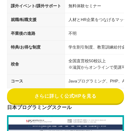
課外イベント/課外サポート
無料体験セミナー
就職/転職支援
人材とHR企業をつなげるマッチ
卒業後の進路
不明
特典/お得な制度
学生割引制度、教育訓練給付金制
全国直営校50校以上
校舎
※滋賀からオンラインで受講可能
コース
Javaプログラミング、PHP、An
さらに詳しく公式HPを見る
日本プログラミングスクール