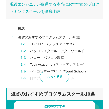
現役エンジニアが厳選する本当におすすめのプログ
ラミングスクールを徹底比較
目次
滋賀のおすすめプログラムスクール10選
TECH I.S.（テックアイエス）
パソコンスクール・アクトワールド
ハロー！パソコン教室
Tech Academy（テックアカデミー）
パソコン教室アビバ（Cloud School）
もっと見る
日本プログラミングスクール
Winスクール
TECH CAMP（テックキャンプ）
滋賀のおすすめプログラムスクール10選
ヒューマンアカデミー
SAMURAI ENGINEER（侍エンジニア）