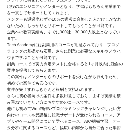
ンラインに特化したプログラムスクールです。
現役のエンジニアがメンターとなり、学習はもちろん副業まで
を一貫してサポートしてくれます。
メンターも通過率わずか10％の選考に合格した人だけしかなれ
ないため、しっかりとサポートしてもらうことが可能です。
企業への教育実績も、すでに900社・30,000人以上となってい
ます。
Tech Academyには副業用のコースが用意されており、プログ
ラミングの基礎から応用、さらに副業に必要なスキルやノウハ
ウまで学ぶことが可能です。
副業コースでは実力判定テストに合格すると1ヶ月以内に独自の
案件を提供してもらえます。
この案件はメンターからのサポートを受けながら行えるため、
初めての案件でも安心です。
案件が完了すればきちんと報酬も支払われます。
さらに初心者向けの案件を多数用意しており、まずは実績を積
み重ねていきたい方におすすめのコースです。
他にも初めてWeb制作やプログラミングにチャレンジしたい方
向けのコースや受講後に転職サポートが受けられるコース、ア
プリやゲーム開発について学べるコース、AIや機械学習、デー
タ分析に関するコースなど、幅広い内容から自分に合った学習