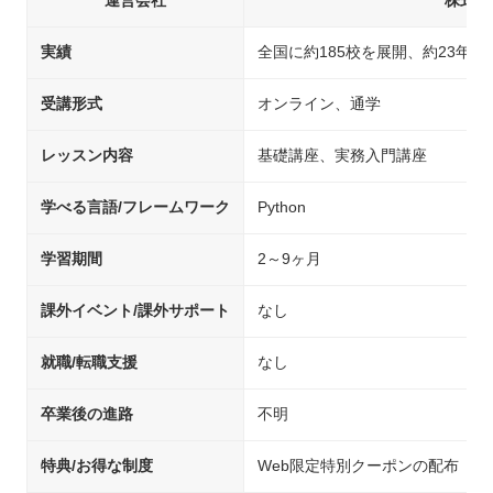
運営会社
株式会
実績
全国に約185校を展開、約23年
受講形式
オンライン、通学
レッスン内容
基礎講座、実務入門講座
学べる言語/フレームワーク
Python
学習期間
2～9ヶ月
課外イベント/課外サポート
なし
就職/転職支援
なし
卒業後の進路
不明
特典/お得な制度
Web限定特別クーポンの配布（期