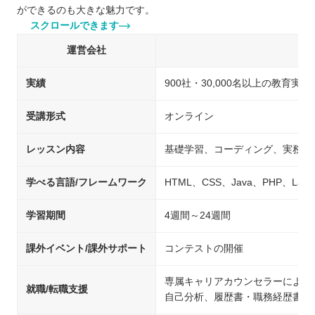
ができるのも大きな魅力です。
スクロールできます
運営会社
キ
実績
900社・30,000名以上の教育実績
受講形式
オンライン
レッスン内容
基礎学習、コーディング、実務を
学べる言語/フレームワーク
HTML、CSS、Java、PHP、Laravel
学習期間
4週間～24週間
課外イベント/課外サポート
コンテストの開催
専属キャリアカウンセラーによる
就職/転職支援
自己分析、履歴書・職務経歴書の