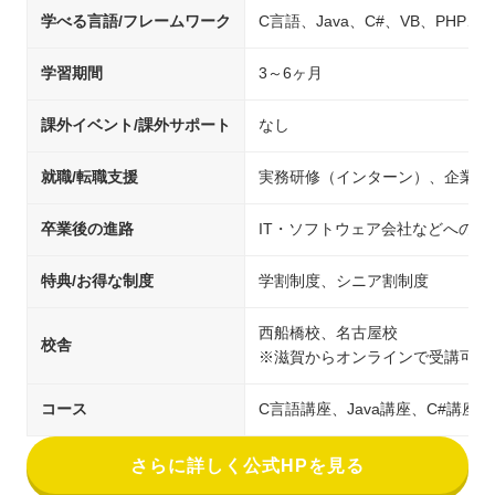
学べる言語/フレームワーク
C言語、Java、C#、VB、PHP、C+
学習期間
3～6ヶ月
課外イベント/課外サポート
なし
就職/転職支援
実務研修（インターン）、企業紹
卒業後の進路
IT・ソフトウェア会社などへの就
特典/お得な制度
学割制度、シニア割制度
西船橋校、名古屋校
校舎
※滋賀からオンラインで受講可能
コース
C言語講座、Java講座、C#講座、V
さらに詳しく公式HPを見る