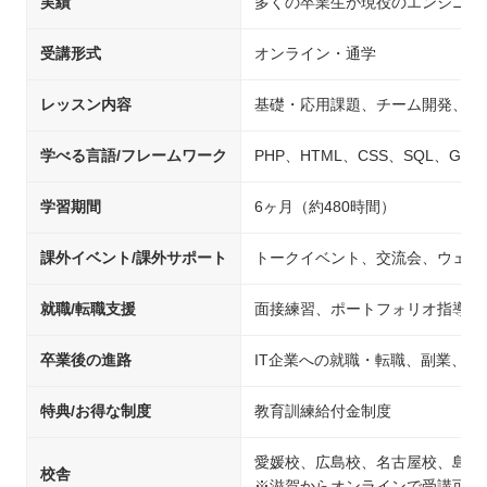
実績
多くの卒業生が現役のエンジニア
受講形式
オンライン・通学
レッスン内容
基礎・応用課題、チーム開発、自
学べる言語/フレームワーク
PHP、HTML、CSS、SQL、Git、Jav
学習期間
6ヶ月（約480時間）
課外イベント/課外サポート
トークイベント、交流会、ウェビ
就職/転職支援
面接練習、ポートフォリオ指導、
卒業後の進路
IT企業への就職・転職、副業、開
特典/お得な制度
教育訓練給付金制度
愛媛校、広島校、名古屋校、島根
校舎
※滋賀からオンラインで受講可能