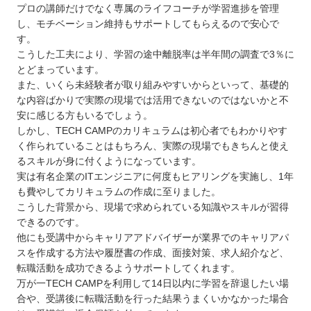
プロの講師だけでなく専属のライフコーチが学習進捗を管理
し、モチベーション維持もサポートしてもらえるので安心で
す。
こうした工夫により、学習の途中離脱率は半年間の調査で3％に
とどまっています。
また、いくら未経験者が取り組みやすいからといって、基礎的
な内容ばかりで実際の現場では活用できないのではないかと不
安に感じる方もいるでしょう。
しかし、TECH CAMPのカリキュラムは初心者でもわかりやす
く作られていることはもちろん、実際の現場でもきちんと使え
るスキルが身に付くようになっています。
実は有名企業のITエンジニアに何度もヒアリングを実施し、1年
も費やしてカリキュラムの作成に至りました。
こうした背景から、現場で求められている知識やスキルが習得
できるのです。
他にも受講中からキャリアアドバイザーが業界でのキャリアパ
スを作成する方法や履歴書の作成、面接対策、求人紹介など、
転職活動を成功できるようサポートしてくれます。
万が一TECH CAMPを利用して14日以内に学習を辞退したい場
合や、受講後に転職活動を行った結果うまくいかなかった場合