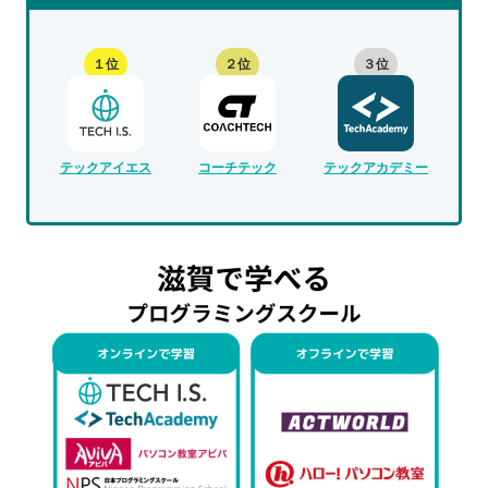
１位
２位
３位
テックアイエス
コーチテック
テックアカデミー