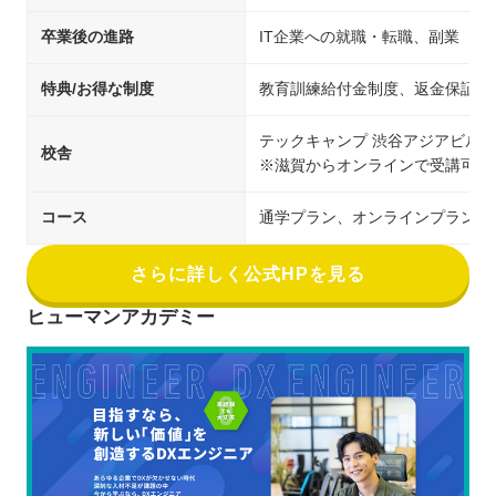
卒業後の進路
IT企業への就職・転職、副業
特典/お得な制度
教育訓練給付金制度、返金保証
テックキャンプ 渋谷アジアビル校
校舎
※滋賀からオンラインで受講可能
コース
通学プラン、オンラインプラン
さらに詳しく公式HPを見る
ヒューマンアカデミー