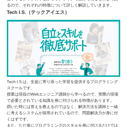
ポートフォリオの制作にもつながる
るので、それぞれの特徴について詳しく解説していきます。
Tech I.S.（テックアイエス）
現場に役立つスキルが身に付く
プログラムスクールで学ぶ際の注意点
なぜプログラミングを学ぶのか目的をはっ
きりさせる
継続できるか慎重に考える
無料体験には積極的に参加してみる
栃木で自分に合ったプログラムスクールを選ぼ
う！
自分の住んでるエリアでプログラミングスクールを
Tech I.S.は、生徒に寄り添った学習を提供するプログラミング
探したい⭐️
スクールです。
北海道 / 東北
授業は現役のWebエンジニア講師から学べるので、実際の現場
関東
で必要とされている知識を身に付けられる特徴があります。
躓いた時には答えを教えるのではなく、解決方法を講師と一緒
中部
に考えるシステムが採用されているので、問題解決力が身に付
近畿
くはずです。
中国
また、ただ単にプログラミングのスキルを身に付けるだけでは