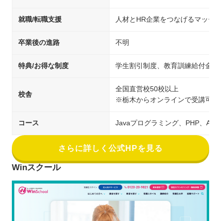
就職/転職支援
人材とHR企業をつなげるマッチ
卒業後の進路
不明
特典/お得な制度
学生割引制度、教育訓練給付金制
全国直営校50校以上
校舎
※栃木からオンラインで受講可能
コース
Javaプログラミング、PHP、An
さらに詳しく公式HPを見る
Winスクール