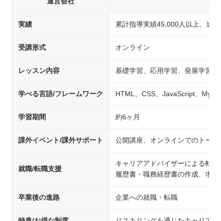
運営会社
実績
累計指導実績45,000人以上、途中
受講形式
オンライン
レッスン内容
基礎学習、応用学習、発展学習、
学べる言語/フレームワーク
HTML、CSS、JavaScript、MySQ
学習期間
約6ヶ月
課外イベント/課外サポート
公開講座、オンラインでのトーク
キャリアアドバイザーによる転職
就職/転職支援
履歴書・職務経歴書の作成、求人
卒業後の進路
企業への就職・転職
特典/お得な制度
リスキリングを通じたキャリアア