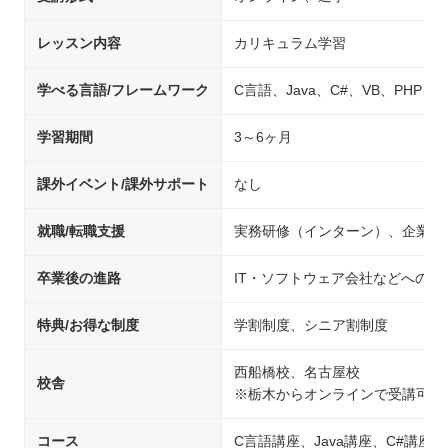
レッスン内容
カリキュラム学習
学べる言語/フレームワーク
C言語、Java、C#、VB、PHP、C+
学習期間
3～6ヶ月
課外イベント/課外サポート
なし
就職/転職支援
実務研修（インターン）、企業紹
卒業後の進路
IT・ソフトウェア会社などへの就
特典/お得な制度
学割制度、シニア割制度
西船橋校、名古屋校
校舎
※栃木からオンラインで受講可能
コース
C言語講座、Java講座、C#講座、V