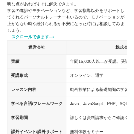
明な点があればすぐに解決できます。
学習の進捗やモチベーションなど、学習指導以外をサポートし
てくれるパーソナルトレーナーもいるので、モチベーションが
上がらない時や続けられるか不安になった時には相談してみま
しょう。
スクロールできます
運営会社
株式会社
実績
年間15,000人以上が受講、受講満
受講形式
オンライン、通学
レッスン内容
動画授業による基礎知識の学習、
学べる言語/フレームワーク
Java、JavaScript、PHP、SQL
学習期間
詳しくは資料請求からご確認くだ
課外イベント/課外サポート
無料体験セミナー