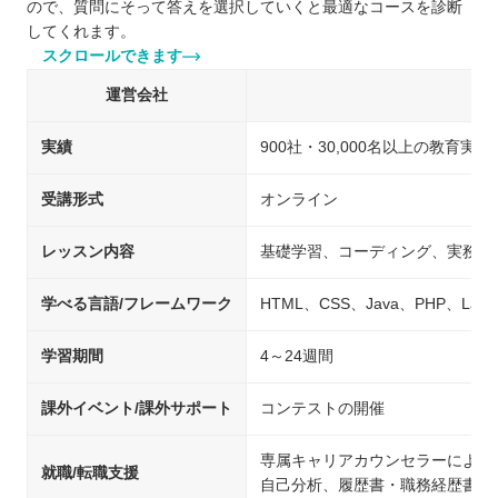
ので、質問にそって答えを選択していくと最適なコースを診断
してくれます。
スクロールできます
運営会社
キ
実績
900社・30,000名以上の教育実績
受講形式
オンライン
レッスン内容
基礎学習、コーディング、実務を
学べる言語/フレームワーク
HTML、CSS、Java、PHP、Laravel
学習期間
4～24週間
課外イベント/課外サポート
コンテストの開催
専属キャリアカウンセラーによる
就職/転職支援
自己分析、履歴書・職務経歴書の