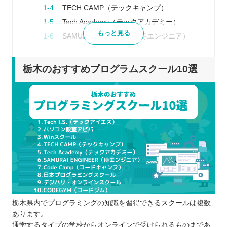
TECH CAMP（テックキャンプ）
Tech Academy（テックアカデミー）
もっと見る
SAMURAI ENGINEER（侍エンジニア）
Code Camp（コードキャンプ）
日本プログラミングスクール
栃木のおすすめプログラムスクール10選
デジハリ・オンラインスクール
CODEGYM（コードジム）
プログラムスクールを選ぶポイント
目的に合った学習ができるか
自分の学びたい言語を習得できるか
就職や転職へのサポートを行っているか
料金設定や規約内容に問題はないか
プログラムスクールで学習するメリット
効率的にプログラミングを学べる
栃木県内でプログラミングの知識を習得できるスクールは複数
自分だけでは理解しにくい場所も質問でき
あります。
る
通学するタイプの学校からオンラインで受けられるものまであ