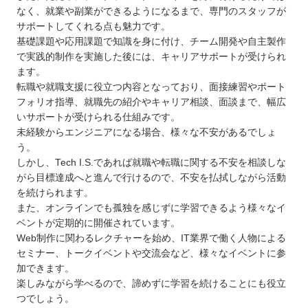
四国
なく、就業や副業ができるようになるまで、専門のスタッフが
サポートしてくれる点も魅力です。
九州 / 沖縄
基礎課題や応用課題で知識を身に付け、チーム開発や自主製作
で実践的制作を実施した後には、キャリアサポートが受けられ
ます。
転職や就職支援に役立つ内容となっており、面接練習やポート
フォリオ指導、就職先の紹介やキャリア相談、面談まで、幅広
いサポートが受けられる仕組みです。
未経験からエンジニアになる場合、様々な不安があるでしょ
う。
しかし、Tech I.S.であれば就職や転職に関する不安を相談しな
がら目標達成へと進んで行けるので、不安を払拭しながら活動
を続けられます。
また、オンラインでも孤独を感じずに学習できるよう様々なイ
ベントが定期的に開催されています。
Web制作に関わるレクチャーを始め、IT業界で働く人物による
セミナー、トークイベントや交流会など、様々なイベントに参
加できます。
楽しみながら学べるので、諦めずに学習を続けることにも役立
つでしょう。