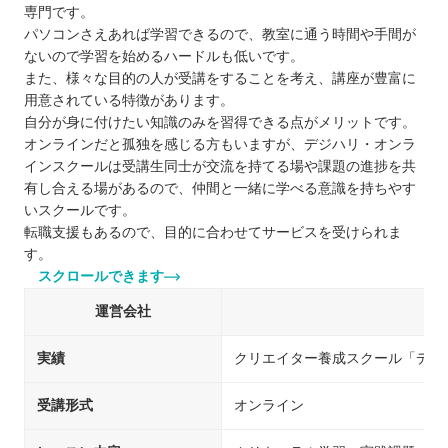
専門です。
パソコンさえあれば学習できるので、教室に通う時間や手間が
ないので学習を始めるハードルも低いです。
また、様々な目的の人が受講をすることを考え、講座が豊富に
用意されている特徴があります。
自分が身に付けたい知識のみを習得できる点がメリットです。
オンラインだと孤独を感じる方もいますが、デジハリ・オンラ
インスクールは受講生同士が交流を持てる場や課題の進捗を共
有し合える場があるので、仲間と一緒に学べる意識を持ちやす
いスクールです。
転職支援もあるので、目的に合わせてサービスを受けられま
す。
スクロールできます
運営会社
デ
実績
クリエイター養成スクール「デジ
受講形式
オンライン