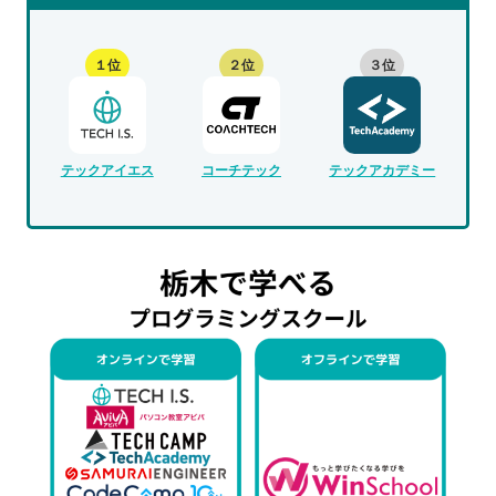
１位
２位
３位
テックアイエス
コーチテック
テックアカデミー