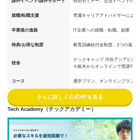
課外イベント/課外サポート
特別セミナー、交流イベントの開
就職/転職支援
専属キャリアアドバイザーによる
卒業後の進路
IT企業への就職・転職、副業
特典/お得な制度
教育訓練給付金制度、2つの返金
テックキャンプ 渋谷アジアビル校
校舎
※栃木からオンラインで受講可能
コース
通学プラン、オンラインプラン
さらに詳しく公式HPを見る
Tech Academy（テックアカデミー）