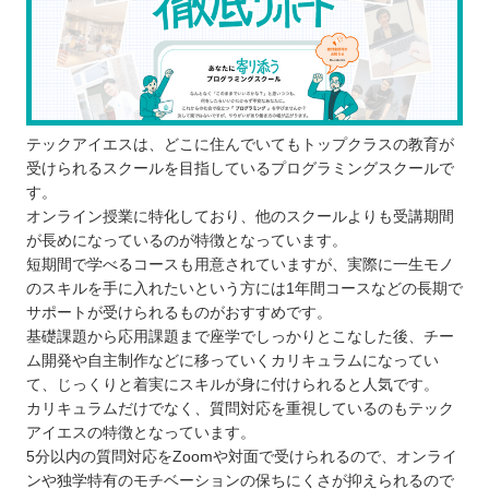
学ぶ目的を明確にする
続けて学べるか考える
無料体験に参加をして環境をチェックする
徳島で自分に合ったプログラムスクールを選ぼ
う！
テックアイエスは、どこに住んでいてもトップクラスの教育が
自分の住んでるエリアでプログラミングスクールを
受けられるスクールを目指しているプログラミングスクールで
探したい⭐️
す。
オンライン授業に特化しており、他のスクールよりも受講期間
北海道 / 東北
が長めになっているのが特徴となっています。
関東
短期間で学べるコースも用意されていますが、実際に一生モノ
中部
のスキルを手に入れたいという方には1年間コースなどの長期で
サポートが受けられるものがおすすめです。
近畿
基礎課題から応用課題まで座学でしっかりとこなした後、チー
中国
ム開発や自主制作などに移っていくカリキュラムになってい
四国
て、じっくりと着実にスキルが身に付けられると人気です。
九州 / 沖縄
カリキュラムだけでなく、質問対応を重視しているのもテック
アイエスの特徴となっています。
5分以内の質問対応をZoomや対面で受けられるので、オンライ
ンや独学特有のモチベーションの保ちにくさが抑えられるので