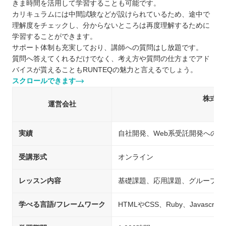
きま時間を活用して学習することも可能です。
カリキュラムには中間試験などが設けられているため、途中で
理解度をチェックし、分からないところは再度理解するために
学習することができます。
サポート体制も充実しており、講師への質問はし放題です。
質問へ答えてくれるだけでなく、考え方や質問の仕方までアド
バイスが貰えることもRUNTEQの魅力と言えるでしょう。
スクロールできます
株式会
運営会社
（S
実績
自社開発、Web系受託開発への
受講形式
オンライン
レッスン内容
基礎課題、応用課題、グループワ
学べる言語/フレームワーク
HTMLやCSS、Ruby、Javascript、