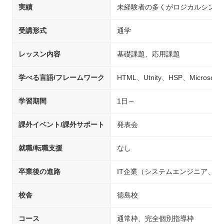
実績
未経験者の多くがロジカルシンキ
受講形式
通学
レッスン内容
基礎課題、応用課題
学べる言語/フレームワーク
HTML、Utnity、HSP、Microsoft V
学習期間
1日～
課外イベント/課外サポート
発表会
就職/転職支援
なし
卒業後の進路
IT企業（システムエンジニア、
校舎
徳島校
コース
通常枠、完全個別指導枠