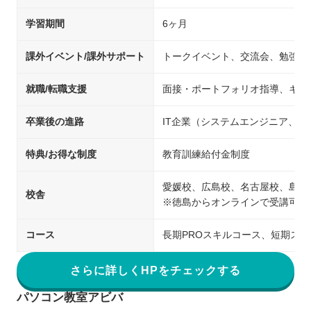
学習期間
6ヶ月
課外イベント/課外サポート
トークイベント、交流会、勉強会
就職/転職支援
面接・ポートフォリオ指導、キャ
卒業後の進路
IT企業（システムエンジニア、
特典/お得な制度
教育訓練給付金制度
愛媛校、広島校、名古屋校、島根
校舎
※徳島からオンラインで受講可能
コース
長期PROスキルコース、短期ス
さらに詳しくHPをチェックする
パソコン教室アビバ