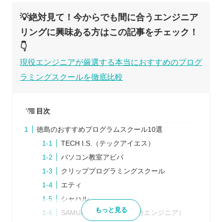
💡絶対見て！今からでも間に合うエンジニア
リングに興味ある方はこの記事をチェック！
👇
現役エンジニアが厳選する本当におすすめのプログ
ラミングスクールを徹底比較
目次
徳島のおすすめプログラムスクール10選
TECH I.S.（テックアイエス）
パソコン教室アビバ
クリッププログラミングスクール
エティ
シャハル
もっと見る
SAMURAI ENGINEER（侍エンジニア）