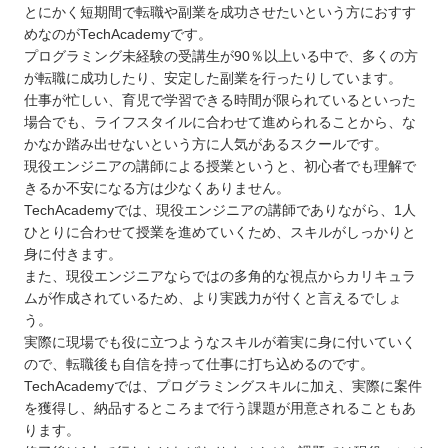
とにかく短期間で転職や副業を成功させたいという方におすす
めなのがTechAcademyです。
プログラミング未経験の受講生が90％以上いる中で、多くの方
が転職に成功したり、安定した副業を行ったりしています。
仕事が忙しい、育児で学習できる時間が限られているといった
場合でも、ライフスタイルに合わせて進められることから、な
かなか踏み出せないという方に人気があるスクールです。
現役エンジニアの講師による授業というと、初心者でも理解で
きるか不安になる方は少なくありません。
TechAcademyでは、現役エンジニアの講師でありながら、1人
ひとりに合わせて授業を進めていくため、スキルがしっかりと
身に付きます。
また、現役エンジニアならではの多角的な視点からカリキュラ
ムが作成されているため、より実践力が付くと言えるでしょ
う。
実際に現場でも役に立つようなスキルが着実に身に付いていく
ので、転職後も自信を持って仕事に打ち込めるのです。
TechAcademyでは、プログラミングスキルに加え、実際に案件
を獲得し、納品するところまで行う課題が用意されることもあ
ります。