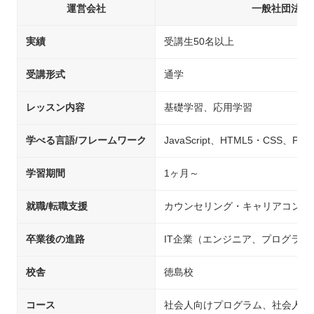
運営会社
一般社団法人
実績
受講生50名以上
受講形式
通学
レッスン内容
基礎学習、応用学習
学べる言語/フレームワーク
JavaScript、HTML5・CSS、Pyth
学習期間
1ヶ月～
就職/転職支援
カウンセリング・キャリアコンサ
卒業後の進路
IT企業（エンジニア、プログラ
校舎
徳島校
コース
社会人向けプログラム、社会人向け