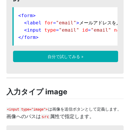
<
form
>
<
label
for
=
"email"
>
メールアドレスを入力し
<
input
type
=
"email"
id
=
"email"
name
=
</
form
>
自分で試してみる »
入力タイプ image
は画像を送信ボタンとして定義します。
<input type="image">
画像へのパスは
属性で指定します。
src