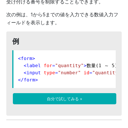
受け付ける番号を制限することもできます。
次の例は、1から5までの値を入力できる数値入力フ
ィールドを表示します。
例
<
form
>
<
label
for
=
"quantity"
>
数量(1 ～ 5):
</
<
input
type
=
"number"
id
=
"quantity"
n
</
form
>
自分で試してみる »