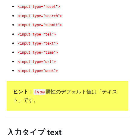
<input type="reset">
<input type="search">
<input type="submit">
<input type="tel">
<input type="text">
<input type="time">
<input type="url">
<input type="week">
ヒント：
属性のデフォルト値は「テキス
type
ト」です。
入力タイプ text