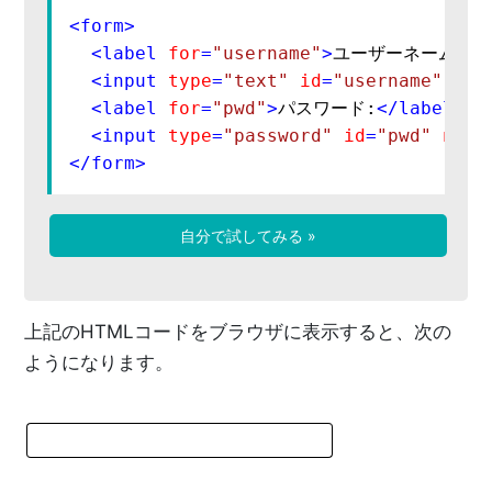
<
form
>
<
label
for
=
"username"
>
ユーザーネーム:
</
<
input
type
=
"text"
id
=
"username"
nam
<
label
for
=
"pwd"
>
パスワード:
</
label
>
<
b
<
input
type
=
"password"
id
=
"pwd"
name
</
form
>
自分で試してみる »
上記のHTMLコードをブラウザに表示すると、次の
ようになります。