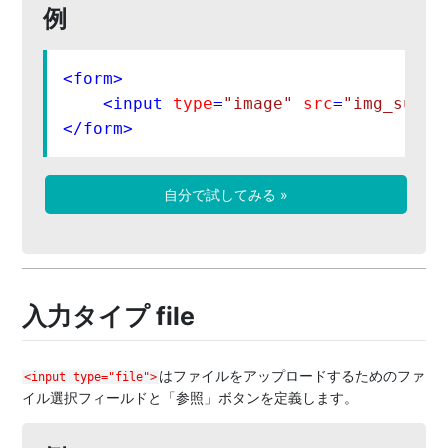
例
<
form
>
<
input
type
=
"image"
src
=
"img_submi
</
form
>
自分で試してみる »
入力タイプ file
はファイルをアップロードするためのファ
<input type="file">
イル選択フィールドと「参照」ボタンを定義します。