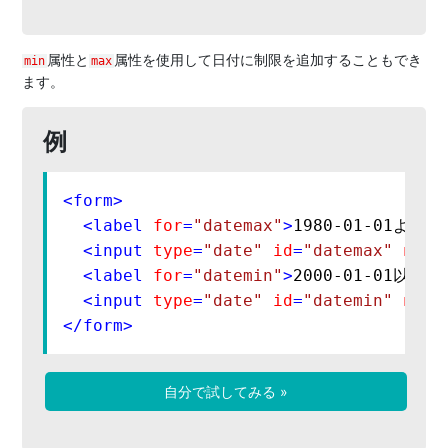
属性と
属性を使用して日付に制限を追加することもでき
min
max
ます。
例
<
form
>
<
label
for
=
"datemax"
>
1980-01-01よ
<
input
type
=
"date"
id
=
"datemax"
name
<
label
for
=
"datemin"
>
2000-01-01以
<
input
type
=
"date"
id
=
"datemin"
name
</
form
>
自分で試してみる »