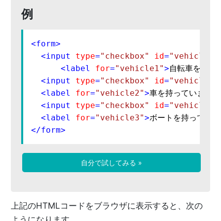
例
<
form
>
<
input
type
=
"checkbox"
id
=
"vehicle1"
<
label
for
=
"vehicle1"
>
自転車を持っ
<
input
type
=
"checkbox"
id
=
"vehicle2"
<
label
for
=
"vehicle2"
>
車を持っています
<
<
input
type
=
"checkbox"
id
=
"vehicle3"
<
label
for
=
"vehicle3"
>
ボートを持っていま
</
form
>
自分で試してみる »
上記のHTMLコードをブラウザに表示すると、次の
ようになります。