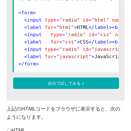
<
form
>
<
input
type
=
"radio"
id
=
"html"
name
=
"
<
label
for
=
"html"
>
HTML
</
label
>
<
br
>
<
input
type
=
"radio"
id
=
"css"
name
=
<
label
for
=
"css"
>
CSS
</
label
>
<
br
>
<
input
type
=
"radio"
id
=
"javascript"
<
label
for
=
"javascript"
>
JavaScript
</
</
form
>
自分で試してみる »
上記のHTMLコードをブラウザに表示すると、次の
ようになります。
HTML