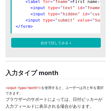
<
label
for
=
"fname"
>
First name:
</
la
<
input
type
=
"text"
id
=
"fname"
na
<
input
type
=
"hidden"
id
=
"custId"
<
input
type
=
"submit"
value
=
"Submit
</
form
>
自分で試してみる »
入力タイプ month
を使用すると、ユーザーは月と年を選択
<input type="month">
できます。
ブラウザーのサポートによっては、日付ピッカーが
入力フィールドに表示される場合があります。