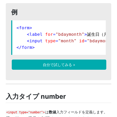
例
<
form
>
<
label
for
=
"bdaymonth"
>
誕生日（月と年
<
input
type
=
"month"
id
=
"bdaymonth"
</
form
>
自分で試してみる »
入力タイプ number
は
数値
入力フィールドを定義します。
<input type="number">