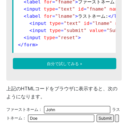
<
label
for
=
"fname"
>
ファーストネーム:
</
l
<
input
type
=
"text"
id
=
"fname"
name
=
"
<
label
for
=
"lname"
>
ラストネーム:
</
labe
<
input
type
=
"text"
id
=
"lname"
name
<
input
type
=
"submit"
value
=
"Submit
<
input
type
=
"reset"
>
</
form
>
自分で試してみる »
上記のHTMLコードをブラウザに表示すると、次の
ようになります。
ファーストネーム：
ラス
トネーム：