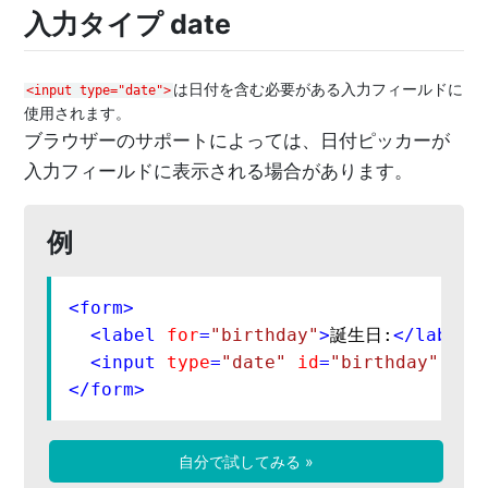
入力タイプ date
は日付を含む必要がある入力フィールドに
<input type="date">
使用されます。
ブラウザーのサポートによっては、日付ピッカーが
入力フィールドに表示される場合があります。
例
<
form
>
<
label
for
=
"birthday"
>
誕生日:
</
label
>
<
input
type
=
"date"
id
=
"birthday"
nam
</
form
>
自分で試してみる »