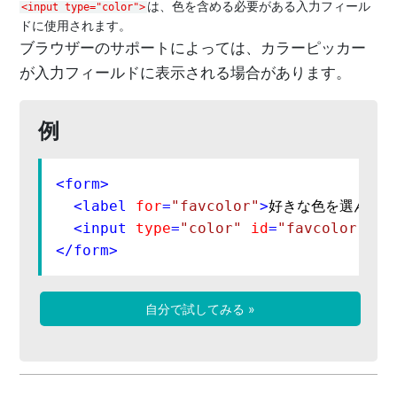
は、色を含める必要がある入力フィール
<input type="color">
ドに使用されます。
ブラウザーのサポートによっては、カラーピッカー
が入力フィールドに表示される場合があります。
例
<
form
>
<
label
for
=
"favcolor"
>
好きな色を選んでく
<
input
type
=
"color"
id
=
"favcolor"
na
</
form
>
自分で試してみる »