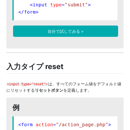
<
input
type
=
"submit"
>
</
form
>
自分で試してみる »
入力タイプ reset
は、すべてのフォーム値をデフォルト値
<input type="reset">
にリセットする
リセットボタン
を定義します。
例
<
form
action
=
"/action_page.php"
>