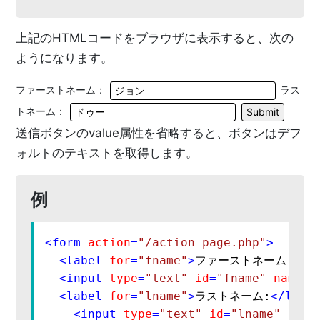
上記のHTMLコードをブラウザに表示すると、次の
ようになります。
ファーストネーム：
ラス
トネーム：
送信ボタンのvalue属性を省略すると、ボタンはデフ
ォルトのテキストを取得します。
例
<
form
action
=
"/action_page.php"
>
<
label
for
=
"fname"
>
ファーストネーム:
</
l
<
input
type
=
"text"
id
=
"fname"
name
=
"
<
label
for
=
"lname"
>
ラストネーム:
</
labe
<
input
type
=
"text"
id
=
"lname"
name