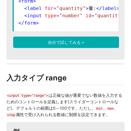
<
form
>
<
label
for
=
"quantity"
>
量:
</
label
>
<
input
type
=
"number"
id
=
"quantity"
n
</
form
>
自分で試してみる »
入力タイプ range
は正確な値が重要でない数値を入力する
<input type="range">
ためのコントロールを定義します(スライダーコントロールな
ど)。デフォルトの範囲は0～100です。ただし、
、
、
min
max
属性で受け入れられる数値に制限を設定できます。
step