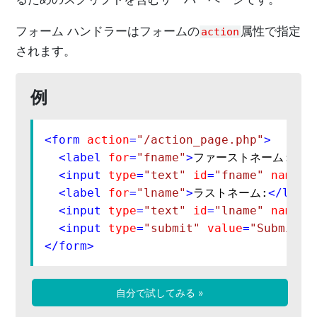
フォーム ハンドラーはフォームの
属性で指定
action
されます。
例
<
form
action
=
"/action_page.php"
>
<
label
for
=
"fname"
>
ファーストネーム:
</
l
<
input
type
=
"text"
id
=
"fname"
name
=
"
<
label
for
=
"lname"
>
ラストネーム:
</
labe
<
input
type
=
"text"
id
=
"lname"
name
=
"
<
input
type
=
"submit"
value
=
"Submit"
>
</
form
>
自分で試してみる »