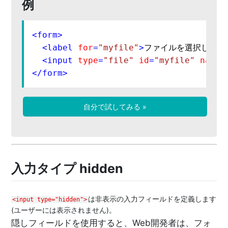
例
<
form
>
<
label
for
=
"myfile"
>
ファイルを選択してく
<
input
type
=
"file"
id
=
"myfile"
name
=
</
form
>
自分で試してみる »
入力タイプ hidden
は非表示の入力フィールドを定義します
<input type="hidden">
(ユーザーには表示されません)。
隠しフィールドを使用すると、Web開発者は、フォ