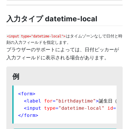
入力タイプ datetime-local
はタイムゾーンなしで日付と時
<input type="datetime-local">
刻の入力フィールドを指定します。
ブラウザーのサポートによっては、日付ピッカーが
入力フィールドに表示される場合があります。
例
<
form
>
<
label
for
=
"birthdaytime"
>
誕生日（日付
<
input
type
=
"datetime-local"
id
=
"bir
</
form
>