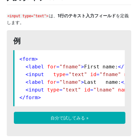
は、
1行のテキスト入力フィールド
を定義
<input type="text">
します。
例
<
form
>
<
label
for
=
"fname"
>
First name:
</
labe
<
input
type
=
"text"
id
=
"fname"
name
<
label
for
=
"lname"
>
Last   name:
</
lab
<
input
type
=
"text"
id
=
"lname"
name
=
"
</
form
>
自分で試してみる »