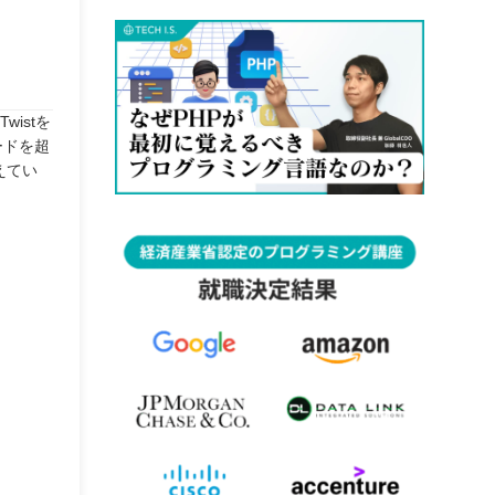
istを
ードを超
えてい