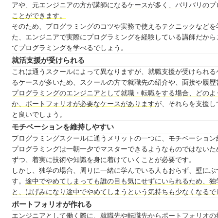
アや、元エンジニアの方が講師になるケースが多く、バリバリのプ
ことができます。
そのため、プログラミングのコツや実務で使えるテクニックなどを
た、エンジニアで実際にプログラミングを経験している講師だから
てプログラミングを学べるでしょう。
就活支援が受けられる
これは通うスクールによって異なりますが、就職支援が受けられる
るケースが多いため、スクールの方で就職先の紹介や、面接や履歴
プログラミングのエンジニアとして就職・転職をする場合、どのよ
か、ポートフォリオが必要なケースがあります
が、それらを支援し
と良いでしょう。
モチベーションを維持しやすい
プログラミングスクールに通うメリットの一つに、モチベーション
プログラミングは一朝一夕でマスターできるようなものではないた
ずつ、着実に技術や知識を身に着けていくことが必要です。
しかし、独学の場合、周りに一緒に学んでいる人もおらず、壁にぶ
す。
途中でやめてしまっても誰の目も気にせずにいられるため、独
と、はげみになり途中でやめてしまうという気持ちも少なくなるで
ポートフォリオが作れる
エンジニアとして働く際に、就職先や転職先からポートフォリオの