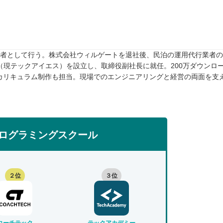
任者として行う。株式会社ウィルゲートを退社後、民泊の運用代行業者のTw
rive（現テックアイエス）を設立し、取締役副社長に就任。200万ダウンロ
カリキュラム制作も担当。現場でのエンジニアリングと経営の両面を支
ログラミングスクール
２位
３位
コーチテック
テックアカデミー