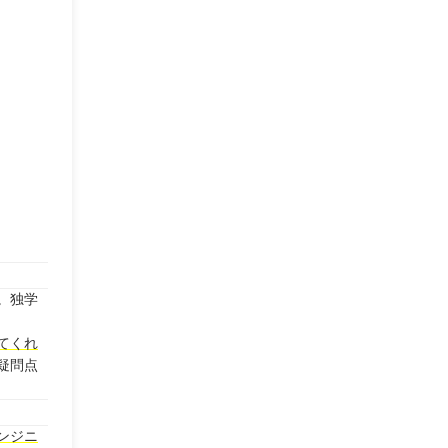
。独学
てくれ
疑問点
ンジニ