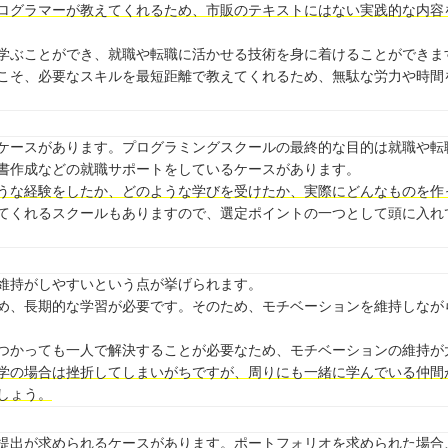
ログラマーが教えてくれるため、市販のテキストにはない実践的な内容
学ぶことができ、就職や転職に活かせる技術を身に着けることができま
こそ、必要なスキルを最短距離で教えてくれるため、無駄な労力や時間
ケースがあります。プログラミングスクールの最終的な目的は就職や転
書作成などの就職サポートをしているケースがあります。
うな経験をしたか、どのような学びを受けたか、実際にどんなものを作
てくれるスクールもありますので、選定ポイントの一つとして頭に入れ
維持がしやすいという点が挙げられます。
め、長期的な学習が必要です。そのため、モチベーションを維持しなが
つかっても一人で解決することが必要なため、モチベーションの維持が
学の場合は挫折してしまいがちですが、周りにも一緒に学んでいる仲間
しょう。
提出が求められるケースがあります。ポートフォリオを求められた場合