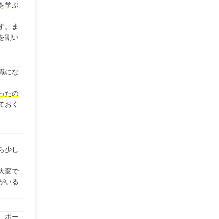
を学ぶ
す。ま
を割い
職にな
ったの
ておく
ら少し
大変で
がいる
、ポー