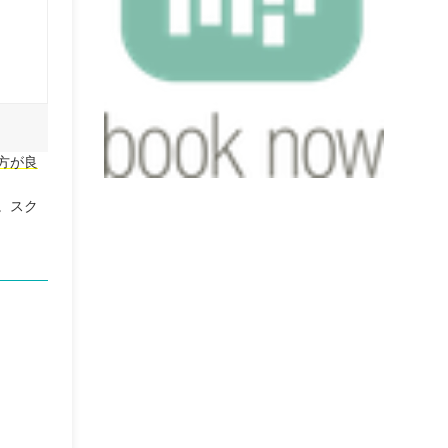
方が良
。スク