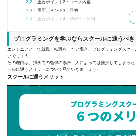
重要ポイント2：コース内容
重要ポイント3：目的
重要ポイント4：サポート体制
重要ポイント5：費用
重要ポイント6：教育訓練給付金制度
プログラミングを学ぶならスクールに通うべき
重要ポイント7：卒業生の声
エンジニアとして就職・転職をしたい場合、プログラミングスクー
重要ポイント8：口コミ
いでしょう。
広島で就職・転職におすすめのプログラミングスクール
その理由は、独学での勉強の場合、人によっては挫折してしまった
ールに通うメリットについて見ていきましょう。
TECH I.S.
スクールに通うメリット
DMM WEBCAMP
TECH CAMP
SAMURAI ENGINEER
CodeCamp
TechAcademy
techgym
Winスクール