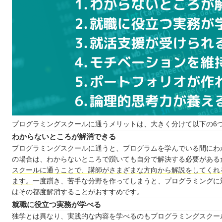
プログラミングスクールで利用できる教育訓練給付金とは
教育訓練給付金とは？
教育訓練給付金の対象者
教育訓練給付金利用の流れ
まとめ：広島でのプログラミングはスクールで学ぼう！
自分の住んでるエリアでプログラミングスクールを探したい
北海道 / 東北
関東
中部
プログラミングスクールに通うメリットは、大きく分けて以下の6
近畿
わからないところが解消できる
中国
プログラミングスクールに通うと、プログラムを学んでいる間にわ
四国
の場合は、わからないところで躓いても自分で解決する必要がある
九州 / 沖縄
スクールに通うことで、講師がさまざまな方向から解説をしてくれ
ます。
一度躓き、苦手な分野を作ってしまうと、プログラミングに
はその都度解消することがおすすめです。
就職に役立つ実務が学べる
独学とは異なり、実践的な内容を学べるのもプログラミングスクー