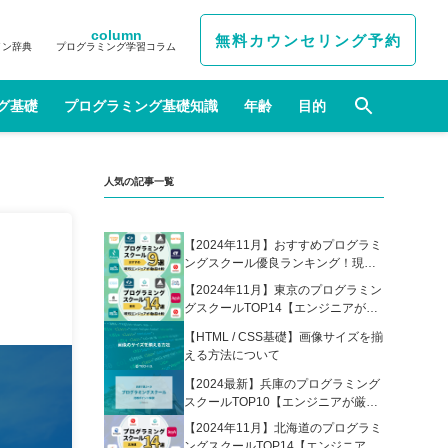
column
無料カウンセリング予約
イン辞典
プログラミング学習コラム
グ基礎
プログラミング基礎知識
年齢
目的
人気の記事一覧
【2024年11月】おすすめプログラミ
ングスクール優良ランキング！現役
エンジニアが選んだ人気プログラミ
【2024年11月】東京のプログラミン
ングスクールの比較表あり
グスクールTOP14【エンジニアが厳
選】
【HTML / CSS基礎】画像サイズを揃
える方法について
【2024最新】兵庫のプログラミング
スクールTOP10【エンジニアが厳
選】
【2024年11月】北海道のプログラミ
ングスクールTOP14【エンジニアが