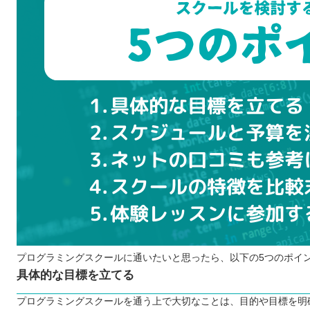
コース料金のほかに追加費用はないか
プログラミングスクールに通う5つのメリット
学習のモチベーションを保ちやすい
独学よりも勉強しやすい
質問や相談ができる
就職・転職に役立つ場合もある
実務に近いスキルも身に付けられる
プログラミングスクールに通う3つのデメリット
学びたいことが学べない場合もある
柔軟にスケジュールを調整できない場合もある
コストが独学よりも高い
どんなプログラミング言語を学ぶのが良いのか
プログラミングスクールに通えるお得な制度
【一般教育訓練】
プログラミングスクールに通いたいと思ったら、以下の5つのポイ
具体的な目標を立てる
【特定一般訓練】
【専門実践教育訓練】
プログラミングスクールを通う上で大切なことは、目的や目標を明