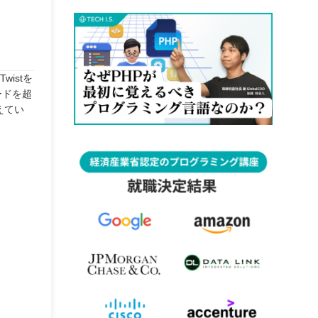
istを
ードを超
えてい