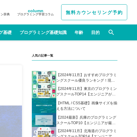
column
無料カウンセリング予約
イン辞典
プログラミング学習コラム
グ基礎
プログラミング基礎知識
年齢
目的
人気の記事一覧
【2024年11月】おすすめプログラミ
ングスクール優良ランキング！現役
エンジニアが選んだ人気プログラミ
【2024年11月】東京のプログラミン
ングスクールの比較表あり
グスクールTOP14【エンジニアが厳
選】
【HTML / CSS基礎】画像サイズを揃
える方法について
【2024最新】兵庫のプログラミング
スクールTOP10【エンジニアが厳
選】
【2024年11月】北海道のプログラミ
ングスクールTOP14【エンジニアが