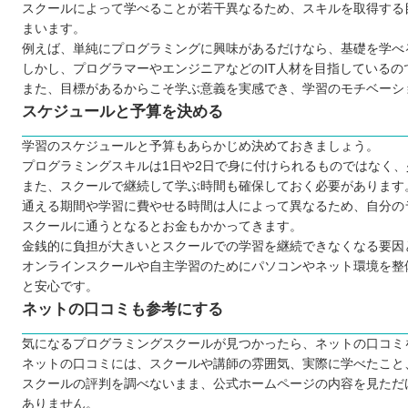
プログラミングスクールで挫折しないためのポイント
スクールによって学べることが若干異なるため、スキルを取得する
まいます。
【北海道】大人向けのおすすめプログラミングスクール9選
例えば、単純にプログラミングに興味があるだけなら、基礎を学べ
テックアイエス
しかし、プログラマーやエンジニアなどのIT人材を目指している
0円スクール
また、目標があるからこそ学ぶ意義を実感でき、学習のモチベーシ
KENスクール
スケジュールと予算を決める
Winスクール
学習のスケジュールと予算もあらかじめ決めておきましょう。
パソコン教室アビバ
プログラミングスキルは1日や2日で身に付けられるものではなく
札幌WEBプログラミングスクール
また、スクールで継続して学ぶ時間も確保しておく必要があります
通える期間や学習に費やせる時間は人によって異なるため、自分の
ヒューマンアカデミープログラミング講座
スクールに通うとなるとお金もかかってきます。
techgym（テックジム）
金銭的に負担が大きいとスクールでの学習を継続できなくなる要因
SAMURAI ENGINEER（サムライエンジニア）
オンラインスクールや自主学習のためにパソコンやネット環境を整
【北海道】子ども向けのおすすめプログラミングスクール
と安心です。
ネットの口コミも参考にする
コードアドベンチャー
D-SCHOOL北海道
気になるプログラミングスクールが見つかったら、ネットの口コミ
QUREOプログラミング教室
ネットの口コミには、スクールや講師の雰囲気、実際に学べたこと
スクールの評判を調べないまま、公式ホームページの内容を見ただ
プロクラ
ありません。