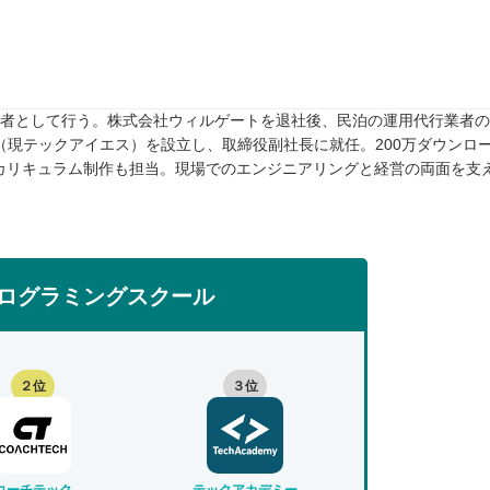
任者として行う。株式会社ウィルゲートを退社後、民泊の運用代行業者のTw
rive（現テックアイエス）を設立し、取締役副社長に就任。200万ダウンロ
カリキュラム制作も担当。現場でのエンジニアリングと経営の両面を支
ログラミングスクール
２位
３位
コーチテック
テックアカデミー